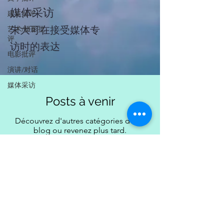
媒体采访
建筑批评
朱大可在接受媒体专
艺术/摄影批
评
访时的表达
电影批评
演讲/对话
媒体采访
Posts à venir
Découvrez d'autres catégories de ce
blog ou revenez plus tard.