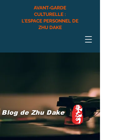
AVANT-GARDE
CULTURELLE :
L'ESPACE PERSONNEL DE
ZHU DAKE
​Blog de Zhu Dake