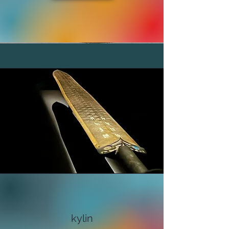
​kylin