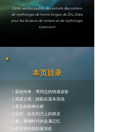
Cette section publie des extraits des romans
de mythologie de forme longue de Zhu Dake
pour les lecteurs de romans et de mythologie
à parcourir
本页目录
1.梁祝传奇：男同志的情感哀歌
​2.屈原之死：踏勘在谋杀现场
3.灵玉的精神分析
4.宝剑，站在利刃上的精灵
5.鼎：青铜时代的金属记忆
6.在古镜光线的最深处