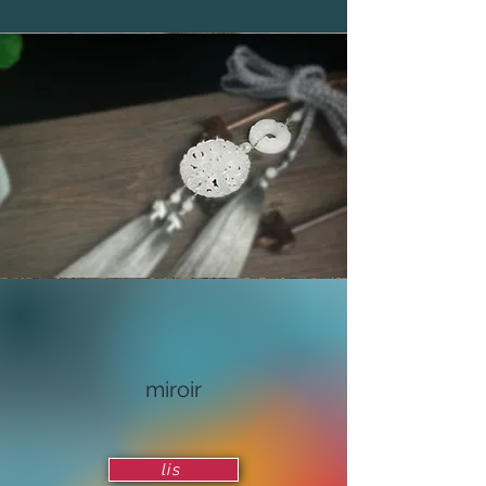
​miroir
lis