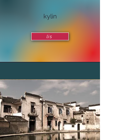
​kylin
lis