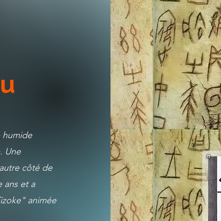
au
le humide
e. Une
'autre côté de
e ans et a
Tizoke" animée