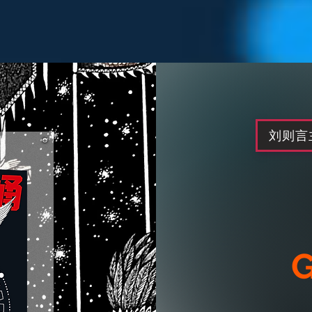
刘则言
G