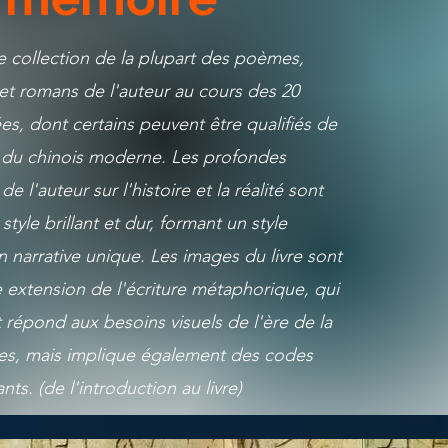
ne collection de la plupart des poèmes,
 et romans de l'auteur au cours des 20
es, dont certains peuvent être qualifiés de
 du chinois moderne. Les profondes
e l'auteur sur l'histoire et la réalité sont
style brillant et dur, formant un style
n narrative unique. Les images du livre sont
extension de l'écriture métaphorique, qui
répond aux besoins visuels de l'ère de la
ges, mais implique également des codes
ants. (de l'introduction au livre)