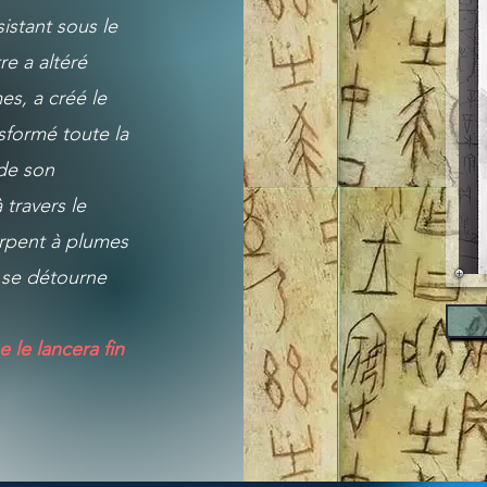
stant sous le
e a altéré
es, a créé le
sformé toute la
 de son
 travers le
erpent à plumes
i se détourne
 le lancera fin