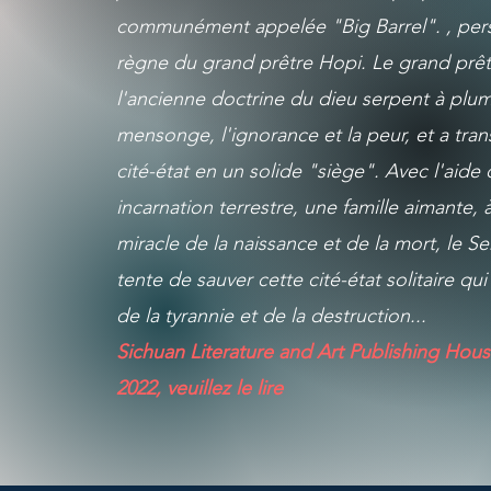
communément appelée "Big Barrel". , persi
règne du grand prêtre Hopi. Le grand prêtr
l'ancienne doctrine du dieu serpent à plum
mensonge, l'ignorance et la peur, et a tran
cité-état en un solide "siège". Avec l'aide
incarnation terrestre, une famille aimante, à
miracle de la naissance et de la mort, le S
tente de sauver cette cité-état solitaire qu
de la tyrannie et de la destruction...
Sichuan Literature and Art Publishing House
2022, veuillez le lire