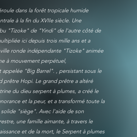
éroule dans la forêt tropicale humide
rale à la fin du XVIIe siècle. Une
ibu "Tizoke" de "Yindi" de l'autre côté de
ltipliée ici depuis trois mille ans et a
 ville ronde indépendante "Tizoke" animée
ne à mouvement perpétuel,
pelée "Big Barrel". , persistant sous le
 prêtre Hopi. Le grand prêtre a altéré
trine du dieu serpent à plumes, a créé le
norance et la peur, et a transformé toute la
 solide "siège". Avec l'aide de son
restre, une famille aimante, à travers le
naissance et de la mort, le Serpent à plumes