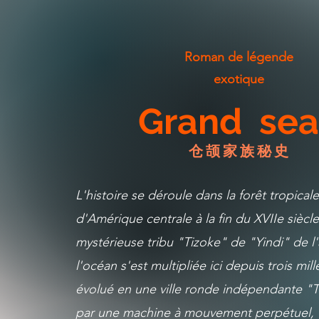
​Roman de légende
exotique
Grand se
​ 仓颉家族秘史
L'histoire se déroule dans la forêt tropica
d'Amérique centrale à la fin du XVIIe siècl
mystérieuse tribu "Tizoke" de "Yindi" de l
l'océan s'est multipliée ici depuis trois mill
évolué en une ville ronde indépendante "
par une machine à mouvement perpétuel,