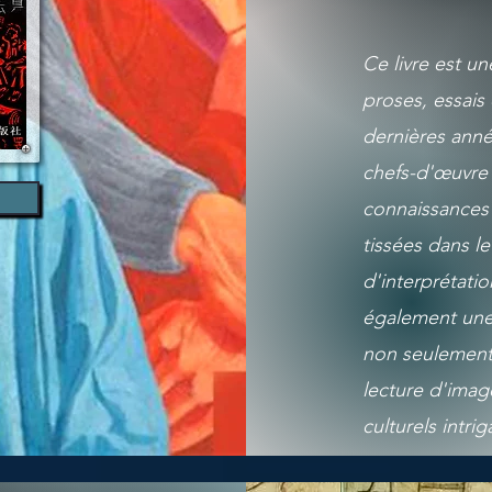
Ce livre est u
proses, essais
dernières anné
chefs-d'œuvre
connaissances d
tissées dans le 
d'interprétatio
également une 
non seulement 
lecture d'ima
culturels intrig