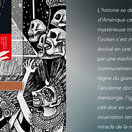
L'histoire se d
d'Amérique cent
mystérieuse tr
l'océan s'est mu
évolué en une
par une machi
communément ap
règne du grand
l'ancienne doc
mensonge, l'ig
cité-état en un
incarnation ter
miracle de la 