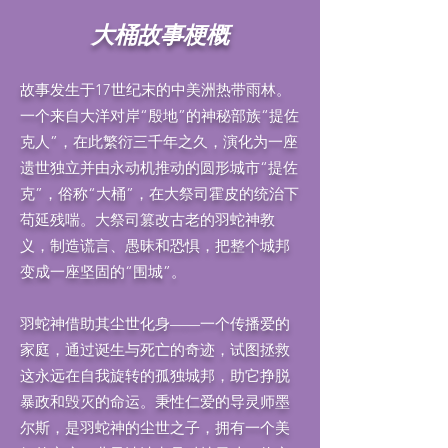
​大桶故事梗概
故事发生于17世纪末的中美洲热带雨林。
一个来自大洋对岸“殷地”的神秘部族“提佐
克人”，在此繁衍三千年之久，演化为一座
遗世独立并由永动机推动的圆形城市“提佐
克”，俗称“大桶”，在大祭司霍皮的统治下
苟延残喘。大祭司篡改古老的羽蛇神教
义，制造谎言、愚昧和恐惧，把整个城邦
变成一座坚固的“围城”。
羽蛇神借助其尘世化身——一个传播爱的
家庭，通过诞生与死亡的奇迹，试图拯救
这永远在自我旋转的孤独城邦，助它挣脱
暴政和毁灭的命运。秉性仁爱的导灵师墨
尔斯，是羽蛇神的尘世之子，拥有一个美