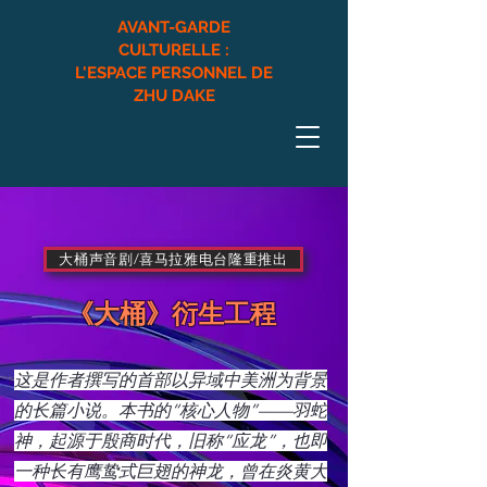
AVANT-GARDE
CULTURELLE :
L'ESPACE PERSONNEL DE
ZHU DAKE
大桶声音剧/喜马拉雅电台隆重推出
《大桶》衍生工程
这是作者撰写的首部以异域中美洲为背景
的长篇小说。本书的“核心人物”——羽蛇
神，起源于殷商时代，旧称“应龙”，也即
一种长有鹰鸷式巨翅的神龙，曾在炎黄大