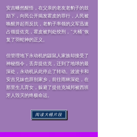
安吉幡然醒悟，在父亲的老友老豹子的鼓
励下，向民公开揭发霍皮的罪行，人民被
唤醒并起而反抗，老豹子率领的义军迅速
占领提佐克，霍皮被判处绞刑，“大桶”恢
复了羽蛇神的正义。
但管理地下永动机的鼹鼠人家族却接受了
神秘指令，丢弃提佐克，迁到了地球的最
深处，永动机从此停止了转动。波波卡和
安吉兄妹也辞别家乡，前往雨林深处，在
那里生儿育女，躲避了提佐克城邦被西班
牙人毁灭的终极命运。
阅读大桶片段