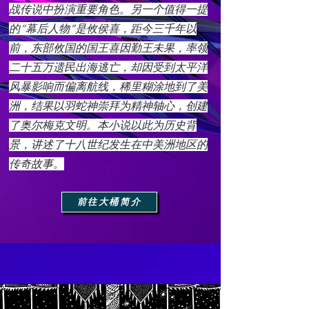
战传说中扮演重要角色。另一个值得一提
的“幕后人物”是攸侯喜，距今三千年以
前，东部攸国的国王喜因勤王未果，率领
二十五万遗民出海逃亡，却因受到太平洋
风暴影响而偏离航线，稀里糊涂地到了美
洲，结果以羽蛇神崇拜为精神轴心，创建
了奥尔梅克文明。本小说以此为历史背
景，讲述了十八世纪发生在中美洲地区的
传奇故事。
前往大桶简介