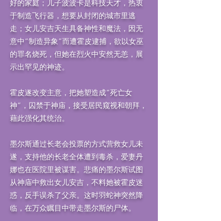
好的家庭；儿子波波卡是科技天才，热衷
于制造飞行器，想要从封闭的城市里逃
走；女儿安吉天生具备神性和魔法，因无
意中“制造异象”而遭霍皮逮捕，欲以女巫
的罪名烧死，但她在烈火中安然无恙，展
示出罕见的神迹。
霍皮遂改变主意，把她塑造成“死亡女
神”，囚禁于神庙，接受居民窥视和朝拜，
藉此强化其统治。
墨尔斯通过长老会投票的方式营救女儿未
遂，支持他的长老全体遭到毒杀，爱妻丹
娜也在医院里被谋害。悲痛的墨尔斯试图
从神庙中救出女儿安吉，不料她被霍皮迷
惑，反手误杀了父亲。这时羽蛇神突然降
临，在万众瞩目中带走墨尔斯的尸体。