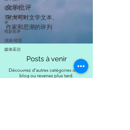
文学批评
建筑批评
朱大可对文学文本、
艺术/摄影批
评
作家和思潮的评判
电影批评
演讲/对话
媒体采访
Posts à venir
Découvrez d'autres catégories de ce
blog ou revenez plus tard.