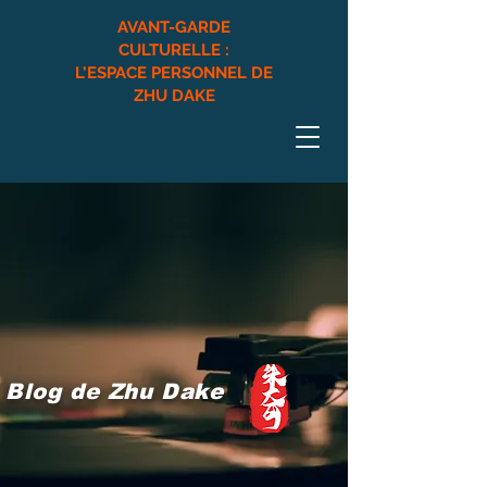
AVANT-GARDE
CULTURELLE :
L'ESPACE PERSONNEL DE
ZHU DAKE
​Blog de Zhu Dake