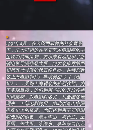
1991年4月，在苦闷而寂静的社会背景
下，朱大可和他在平安艺术电影院的学
生徐明共同策划，前所未有地组织了新
锐电影导演作品大展，向大众推荐第四
和第五代导演的代表性作品，并特别致
敬上海电影制片厂导演吴贻弓（《姐
姐》），受到上海观众的热烈欢迎。为
了实现目标，他们利用当时的开放性拷
贝调集制，以电影院名义，从全国各地
调来二十部电影拷贝，由此创造出中国
电影史上的奇迹。他们还利用平安电影
院走廊的橱窗，展示李山、周长江、王
景国、朱大可、宋海东、李旭等当代艺