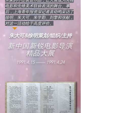
术家的小型装置作品，让大展成为先锋
电影和先锋美术联袂表演的舞台。事
后，上海青年报资深记者袁幼鸣采访了
徐明、朱大可、朱学勤、刘擎和张献，
对这一活动给于高度评价。
朱大可&徐明策划/组织/主持
新中国新锐电影导演
精品大展
1991.4.15
——
1991.4.24