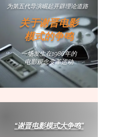
​为第五代导演崛起开辟理论道路
关于谢晋电影
模式的争鸣
一场发生在1986年的
电影观念变革运动
​“谢晋电影模式大争鸣”