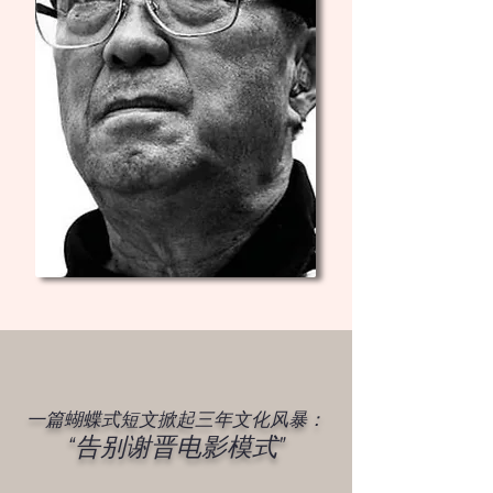
一篇蝴蝶式短文掀起三年文化风暴：
“告别谢晋电影模式”