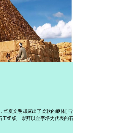
华夏文明却露出了柔软的躯体[ 与华夏文
石工组织，崇拜以金字塔为代表的石器文