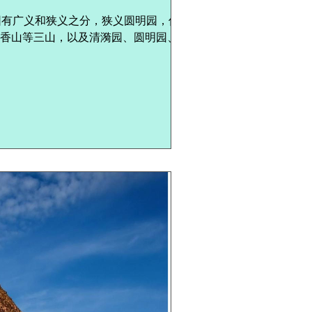
园有广义和狭义之分，狭义圆明园，仅指圆
香山等三山，以及清漪园、圆明园、畅春