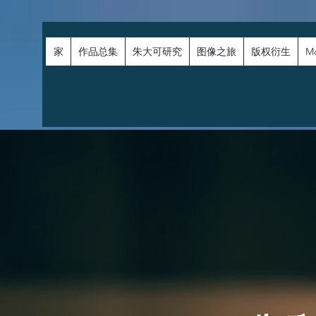
家
作品总集
朱大可研究
图像之旅
版权衍生
M