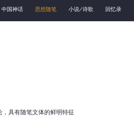
中国神话
思想随笔
小说/诗歌
回忆录
评
建筑批评
艺术/摄影批评
电影批评
访
论，具有随笔文体的鲜明特征