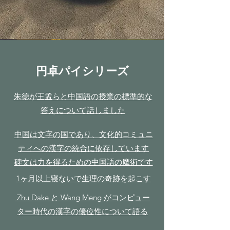
​円卓パイシリーズ
朱徳が王孟らと中国語の授業の標準的な
答えについて話しました
中国は文字の国であり、文化的コミュニ
ティへの漢字の統合に依存しています
​碑文は力を得るための中国語の魔術です
1ヶ月以上寝ないで生理の奇跡を起こす
​ Zhu Dake と Wang Meng がコンピュー
ター時代の漢字の優位性について語る