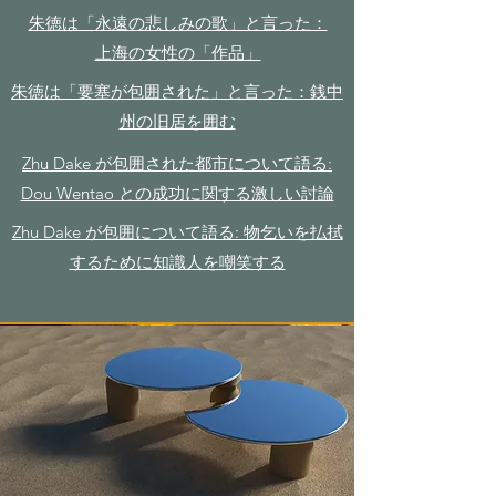
朱徳は「永遠の悲しみの歌」と言った：
上海の女性の「作品」
朱徳は「要塞が包囲された」と言った：銭中
州の旧居を囲む
Zhu Dake が包囲された都市について語る:
Dou Wentao との成功に関する激しい討論
Zhu Dake が包囲について語る: 物乞いを払拭
するために知識人を嘲笑する