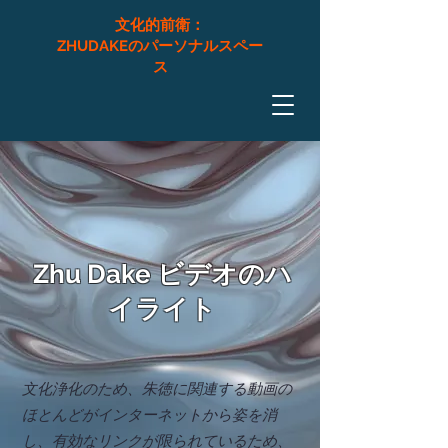
文化的前衛：
ZHUDAKEのパーソナルスペー
ス
Zhu Dake ビデオのハ
イライト
文化浄化のため、朱徳に関連する動画の
ほとんどがインターネットから姿を消
し、有効なリンクが限られているため、