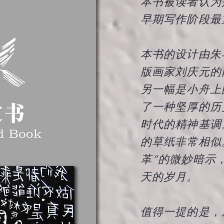
​本书被读者认
早期写作阶段最
本书的设计由朱
版画家刘庆元的
另一幅是小舟上
了一种坚厚的历
时代的精神基调
的草纸非常相似
革“的微妙暗示
天的岁月。
值得一提的是，