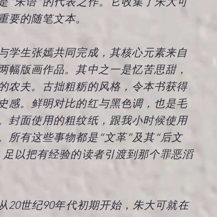
为是“朱语”的代表之作。它收集了朱大可
重要的随笔文本。
与学生张嫣共同完成，其核心元素来自
两幅版画作品。其中之一是忆苦思甜，
的农夫。古拙粗粝的风格，令本书获得
史感。鲜明对比的红与黑色调，也是毛
。封面使用的粗纹纸，跟我小时候使用
。所有这些事物都是“文革”及其“后文
，足以把有经验的读者引渡到那个罪恶滔
从20世纪90年代初期开始，朱大可就在