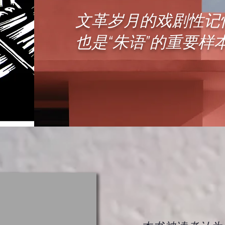
文革岁月的戏剧性记
也是“朱语”的重要样