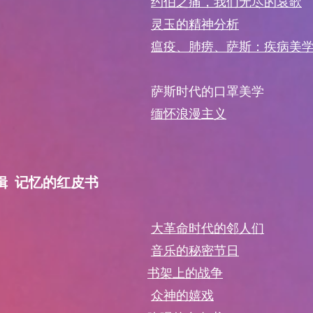
约伯之痛，我们无尽的哀歌
灵玉的精神分析
瘟疫、肺痨、萨斯：疾病美
斯时代的口罩美学
缅怀浪漫主义
辑 记忆的红皮书
大革命时代的邻人们
音乐的秘密节日
书架上的战争
众神的嬉戏