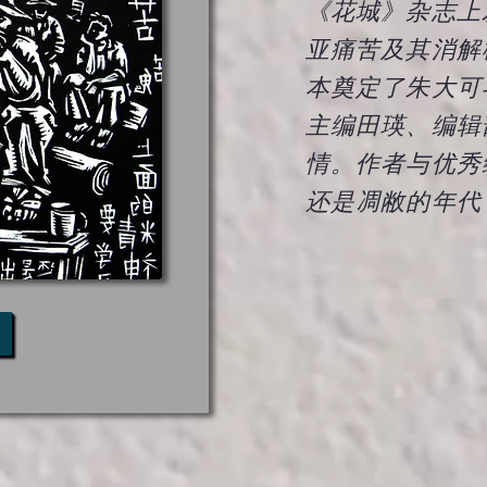
《花城》杂志上
亚痛苦及其消解
本奠定了朱大可
主编田瑛、编辑
情。作者与优秀
还是凋敝的年代