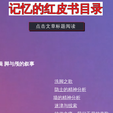
​记忆的红皮书目录
点击文章标题阅读
辑 脚与颅的叙事
洗脚之歌
隐士的精神分析
墙的精神分析
迷津与线索