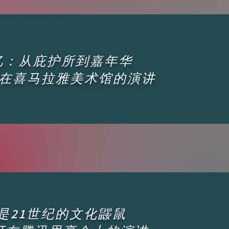
忆：从庇护所到嘉年华
在喜马拉雅美术馆的演讲
是21世纪的文化鼹鼠