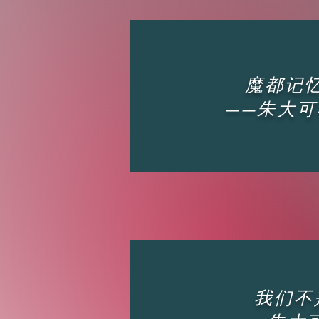
魔都记
——朱大可
我们不