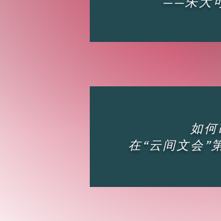
——朱大
如何
在“云间文会”