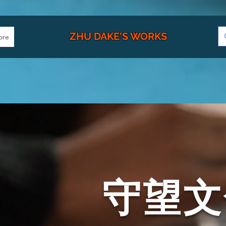
ZHU DAKE'S WORKS
ore
守望文