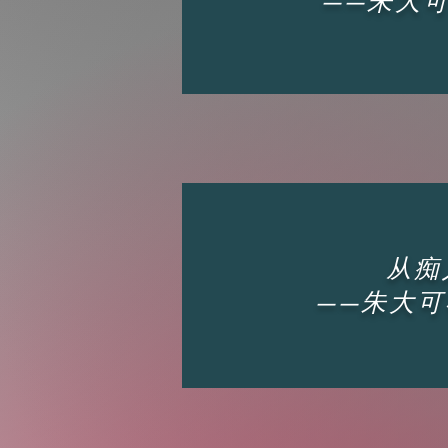
——朱大
从痴
——朱大可