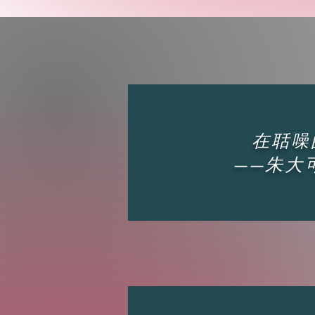
在聒噪
——朱大