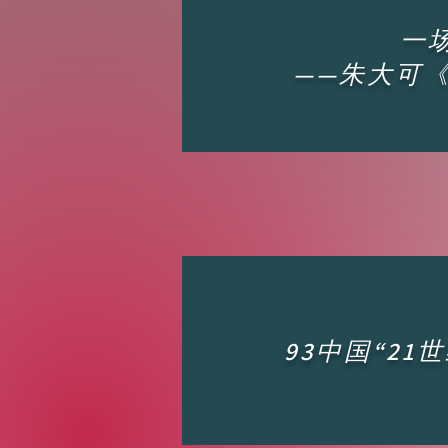
一
——朱大可
93中国“2