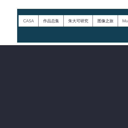
CASA
作品总集
朱大可研究
图像之旅
Mo