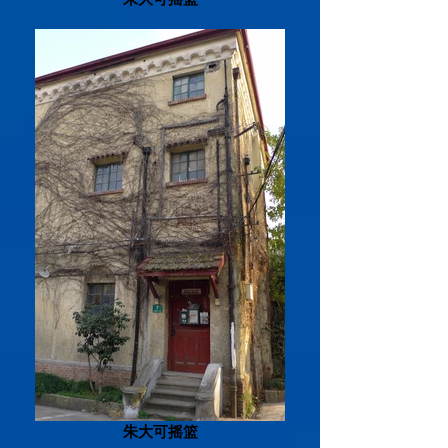
朱大可摇篮