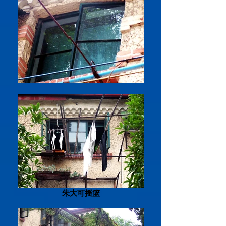
朱大可摇篮