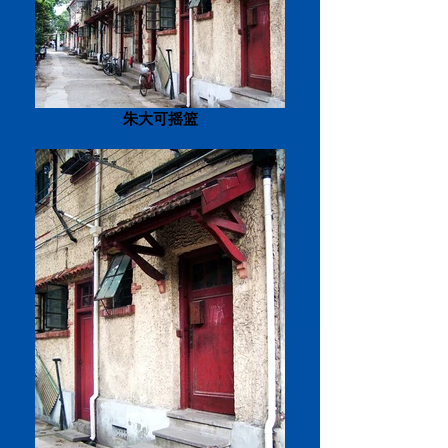
朱大可摇篮