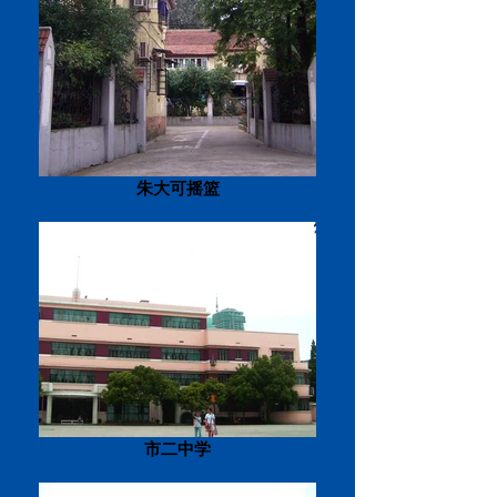
朱大可摇篮
市二中学