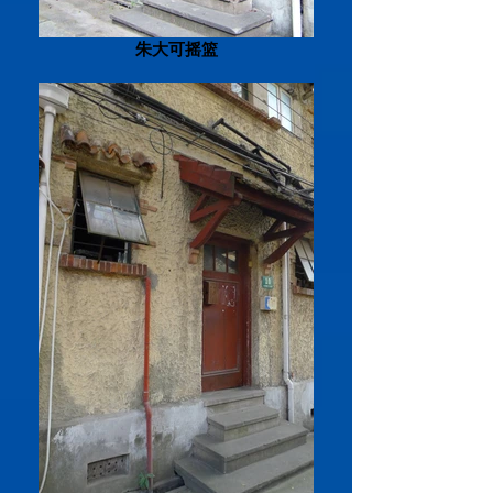
朱大可摇篮