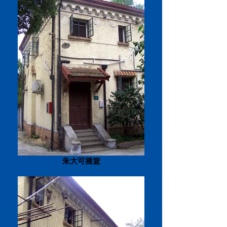
朱大可摇篮