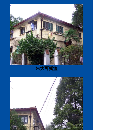
朱大可摇篮