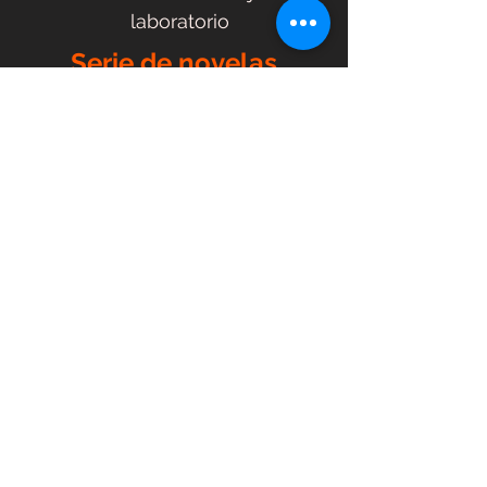
laboratorio
Serie de novelas
"Mystery Tuobang"
​ Gran lanzamiento de Oriental
Publishing House en 2014