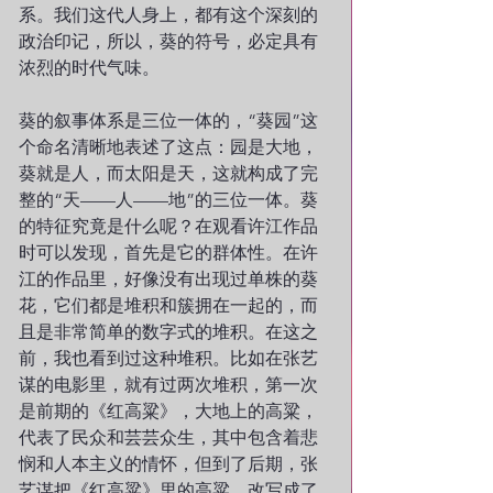
系。我们这代人身上，都有这个深刻的
政治印记，所以，葵的符号，必定具有
浓烈的时代气味。
葵的叙事体系是三位一体的，“葵园”这
个命名清晰地表述了这点：园是大地，
葵就是人，而太阳是天，这就构成了完
整的“天——人——地”的三位一体。葵
的特征究竟是什么呢？在观看许江作品
时可以发现，首先是它的群体性。在许
江的作品里，好像没有出现过单株的葵
花，它们都是堆积和簇拥在一起的，而
且是非常简单的数字式的堆积。在这之
前，我也看到过这种堆积。比如在张艺
谋的电影里，就有过两次堆积，第一次
是前期的《红高粱》，大地上的高粱，
代表了民众和芸芸众生，其中包含着悲
悯和人本主义的情怀，但到了后期，张
艺谋把《红高粱》里的高粱，改写成了