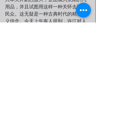
用品，并且试图用这样一种关怀去照亮
民众。这无疑是一种古典时代的精英主
义信念。今天上午有人提到，许江对人
类学和现象学的关注。这种学科背景，
显然对他的精神架构起了很大作用，因
为这些葵就像一个人类学的景观，是宏
大叙事中对于种族乃至整个人类的凝
视。许江还提到“远望”这个词，这种器
官的运动不仅指向了关怀本身，还暗含
着某种反思和批判，在悲悯的同时，也
涌现出拯救的渴望。所以我想，葵作为
一种民族叙事，可能预示着中国艺术未
来的某种走向。
我参加过很多这类的研讨会，发现人们
都在热烈地谈论“策略”之类的问题。在
当代中国，在这样的一个古怪的精神分
裂的现场，我们究竟需要什么样的策略