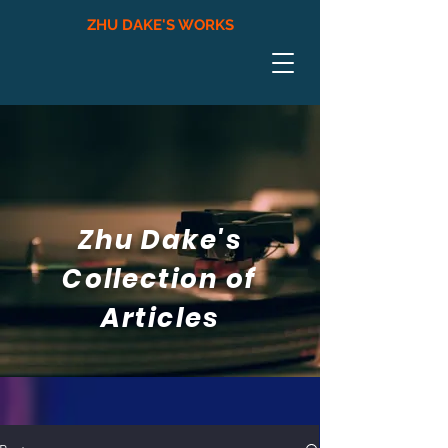
ZHU DAKE'S WORKS
Zhu Dake's
Collection of
Articles