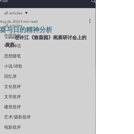
Post
all articles
Aug 26, 2022
4 min read
all articles
葵与日的精神分析
中国历史
——在许江《致葵园》画展研讨会上的
发言
中国神话
思想随笔
小说/诗歌
回忆录
文化批评
文学批评
建筑批评
艺术/摄影批评
电影批评