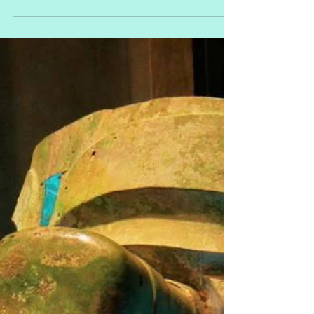
Dec 18, 2022
3 min read
中国历史
《大桶》自跋：世界正在
下它的最后一场大雪
这是我耗时最长的一部小说。从2014年3月构
思和起笔，到2022年元旦结稿，历时8年之
久，每一次拿起，都因不甚满意而放下，最终
差一点忘了它的存在，直到这次在纽约避疫，
经朋友提醒，才从数码硬盘里把它找回，发现
它还有一些可取之处，于是又花了数月时间，
对原稿加以推敲、修改和增补，...