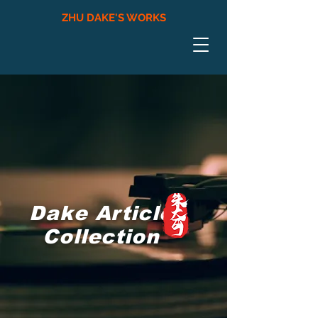
ZHU DAKE'S WORKS
​Dake Article
Collection