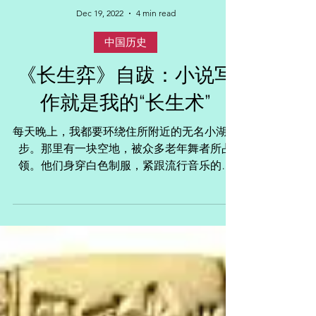
Dec 19, 2022
4 min read
中国历史
《长生弈》自跋：小说写
作就是我的“长生术”
每天晚上，我都要环绕住所附近的无名小湖散
步。那里有一块空地，被众多老年舞者所占
领。他们身穿白色制服，紧跟流行音乐的节
奏，动作规整地舞动每个肢端，就像一些白色
的幽灵，漂浮在灯影、建筑物、水汽、雾霾和