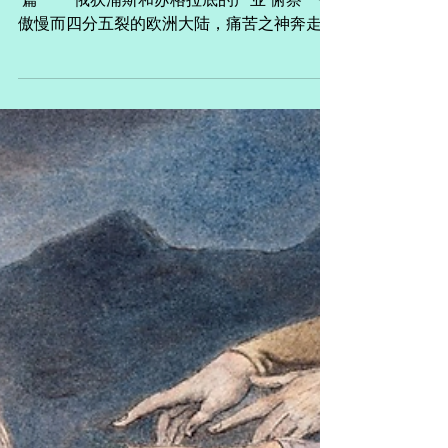
绘画中的自我刺瞎和自我流放的俄狄浦斯 上
篇 一 俄狄浦斯和苏格拉底的产业 俯察一个
傲慢而四分五裂的欧洲大陆，痛苦之神奔走哀
号的遗迹触目皆是，悲痛的火焰的建筑在时间
里颤抖，从透明的历史中永恒地现身。这现身
之所以永恒，正是基于痛苦之神的有力性。
它，或者叫做痛苦本体、痛苦的最高...