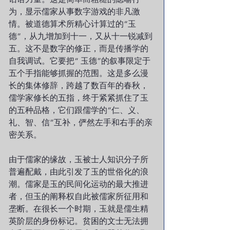
为，显示儒家从事数字游戏的非凡激
情。被道德算术所精心计算过的“玉
德”，从九增加到十一，又从十一锐减到
五。这不是数字的修正，而是传播学的
自我调试。它要把“ 玉德”的叙事限定于
五个手指能够抓握的范围。这是多么漫
长的集体修辞，跨越了数百年的春秋，
儒学家修长的五指，终于紧紧抓住了玉
的五种品格，它们跟儒学的“仁、义、
礼、智、信”互补，俨然左手和右手的亲
密关系。
由于儒家的缘故，玉被士人知识分子所
普遍配戴，由此引发了玉的世俗化的浪
潮。儒家是玉的民间化运动的最大推进
者，但玉的阐释权自此被儒家所征用和
垄断。在很长一个时期，玉就是儒生精
英阶层的身份标记。贫困的文士无法拥