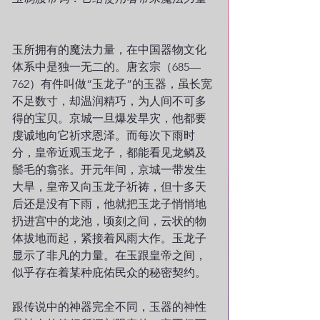
玉所拥有的魔法力量，在中国器物文化
体系中是独一无二的。唐玄宗（685—
762）有件叫做“玉龙子”的玉器，虽长宽
不足数寸，却温润精巧，为人间不可多
得的宝贝。京城一旦爆发旱灾，他都要
虔诚地向它祈求恩泽。而每次下雨时
分，皇帝近观玉龙子，都能看见龙鳞及
鬃毛的翕张。开元年间，京城一带发生
大旱，皇帝又向玉龙子祈祷，但十多天
后还是没有下雨，他就把玉龙子悄悄地
扔进宫中的龙池，顷刻之间，云状的物
体拔地而起，紧接着风雨大作。玉龙子
显示了非凡的力量。在玉跟皇帝之间，
似乎存在着某种庇佑民众的秘密契约。
跟传说中的神器完全不同，玉器的神性