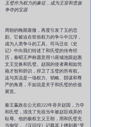
玉璧作为权力的象征，成为王室和贵族
争夺的宝器
周朝的晚期衰微，再度引发了玉的悲
剧。它被迫在世俗权力的争斗中沉浮，
成为人类争斗的工具。司马迁在《史
记》中向我们转述了和氏璧的传奇经
历，秦昭王声称愿意用15座城池跟赵惠
文王交换和氏璧。赵国的使者蔺相如凭
藉才智和胆识，捍卫了玉璧的所有权。
这与其说是一场权力、韬略、阴谋和尊
严的角逐，不如说是关于和氏璧的价值
展览。
秦王嬴政在公元前222年吞并赵国，力夺
和氏璧，清洗了先祖当年被赵臣戏弄的
耻辱。他的极权主义王朝，用和氏璧充
当御玺，《汉旧仪》记载其上镌刻着“受