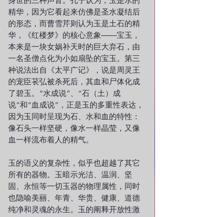
身世的三种声音。孔子认为，玉是水的
精华，因为它看起来仿佛是圣水凝结后
的形态，而曹雪芹则认为玉是土石的精
华，《红楼梦》的核心意象――宝玉，
本来是一块女娲补天时的巨大弃石，由
一名圣僧点化为小如扇坠的宝玉。第三
种说法出自《太平广记》，说是周灵王
的宠臣苌弘被杀死后，其血和尸体化成
了碧玉。“水成说”、“石（土）成
说”和“血成说”，正是玉的多重性表达，
因为玉同时呈现为石、水和血的特性：
像石头一样坚硬，像水一样晶莹，又像
血一样流布着人的精气。
玉的语义的复杂性，似乎也超越了其它
所有的器物。玉暗示光洁、温润、坚
固、永恒等一切玉器的物理属性，同时
也隐喻美丽、年青、华贵、健康、道德
纯净和灵魂的永生。玉的阐释开放性激