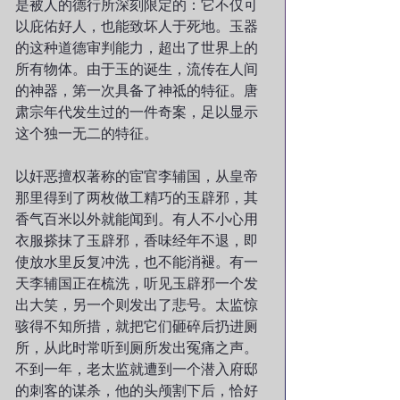
是被人的德行所深刻限定的：它不仅可
以庇佑好人，也能致坏人于死地。玉器
的这种道德审判能力，超出了世界上的
所有物体。由于玉的诞生，流传在人间
的神器，第一次具备了神祗的特征。唐
肃宗年代发生过的一件奇案，足以显示
这个独一无二的特征。
以奸恶擅权著称的宦官李辅国，从皇帝
那里得到了两枚做工精巧的玉辟邪，其
香气百米以外就能闻到。有人不小心用
衣服搽抹了玉辟邪，香味经年不退，即
使放水里反复冲洗，也不能消褪。有一
天李辅国正在梳洗，听见玉辟邪一个发
出大笑，另一个则发出了悲号。太监惊
骇得不知所措，就把它们砸碎后扔进厕
所，从此时常听到厕所发出冤痛之声。
不到一年，老太监就遭到一个潜入府邸
的刺客的谋杀，他的头颅割下后，恰好