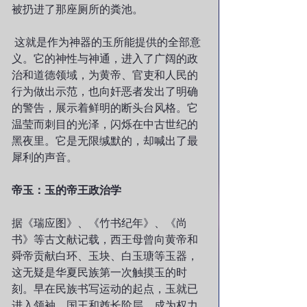
被扔进了那座厕所的粪池。 
 这就是作为神器的玉所能提供的全部意
义。它的神性与神通，进入了广阔的政
治和道德领域，为黄帝、官吏和人民的
行为做出示范，也向奸恶者发出了明确
的警告，展示着鲜明的断头台风格。它
温莹而刺目的光泽，闪烁在中古世纪的
黑夜里。它是无限缄默的，却喊出了最
犀利的声音。
帝玉：玉的帝王政治学
据《瑞应图》、《竹书纪年》、《尚
书》等古文献记载，西王母曾向黄帝和
舜帝贡献白环、玉块、白玉瑭等玉器，
这无疑是华夏民族第一次触摸玉的时
刻。早在民族书写运动的起点，玉就已
进入领袖、国王和酋长阶层，成为权力