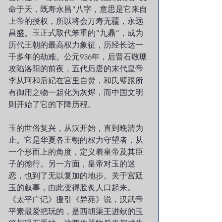
命于天，既寿永昌”八字，意思是它来自
上帝的授权，所以将会万寿无疆，永远
昌盛。玉正式取代笨重的“九鼎”，成为
历代王朝的最高权力象征，历经长达一
千多年的劫难。公元936年，后晋石敬瑭
攻陷洛阳的前夜，五代后唐的末代皇帝
李从珂和后妃在宫里自焚，和氏璧跟所
有御用之物一起化为灰烬，而中国文明
则开始了它的下降历程。
玉的世俗复兴，从汉开始，直到晚清为
止。它是华夏各王朝的权力守望者，从
一个形而上的角度，定义着皇帝及其臣
子的德行。另一方面，皇帝对玉的迷
恋，也到了无以复加的地步。关于宫廷
玉的叙事，由此变得脍炙人口起来。
《太平广记》援引《异苑》说，汉武帝
平素最爱把玩的，是西胡渠王进献的玉