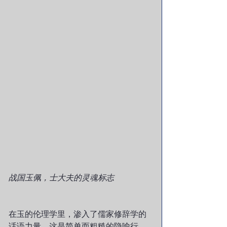
战国玉佩，士大夫的灵魂标志
在玉的伦理学里，渗入了儒家修辞学的
话语力量。这是简单而粗糙的隐喻行