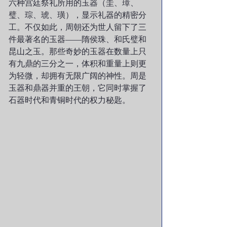
六种宫廷祭礼所用的玉器（圭、璋、
璧、琮、琥、璜），显示礼器的精密分
工。不仅如此，周朝还为世人留下了三
件最著名的玉器——隋侯珠、和氏璧和
昆山之玉。那些奇妙的玉器在数量上只
有九鼎的三分之一，体积和重量上则更
为轻微，却拥有无限广阔的神性。周是
玉器和鼎器并重的王朝，它同时掌握了
石器时代和青铜时代的权力秘匙。