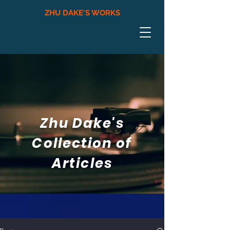
ZHU DAKE'S WORKS
Zhu Dake's
Collection of
Articles