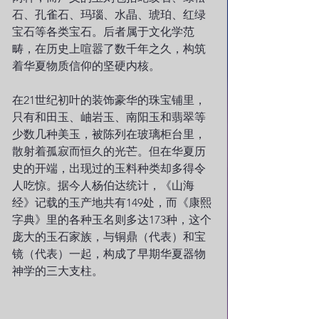
石、孔雀石、玛瑙、水晶、琥珀、红绿
宝石等各类宝石。后者属于文化学范
畴，在历史上喧嚣了数千年之久，构筑
着华夏物质信仰的坚硬内核。
在21世纪初叶的装饰豪华的珠宝铺里，
只有和田玉、岫岩玉、南阳玉和翡翠等
少数几种美玉，被陈列在玻璃柜台里，
散射着孤寂而恒久的光芒。但在华夏历
史的开端，出现过的玉料种类却多得令
人吃惊。据今人杨伯达统计，《山海
经》记载的玉产地共有149处，而《康熙
字典》里的各种玉名则多达173种，这个
庞大的玉石家族，与铜鼎（代表）和宝
镜（代表）一起，构成了早期华夏器物
神学的三大支柱。