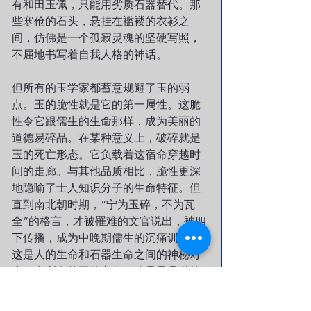
有和田玉佩，只能用劣质石器替代。那
些寒伧的石头，悬挂在褴褛的衣衫之
间，仿佛是一个孤寂灵魂的坚硬写照，
不屈地书写着自我人格的神话。
但所有的玉学家都蓄意规避了玉的弱
点。玉的脆性就是它的第一属性。这脆
性令它跟儒生的生命那样，成为美丽的
道德易碎品。在某种意义上，破碎就是
玉的死亡形态。它负载着这宿命穿越时
间的走廊。与其他品质相比，脆性更深
地隐喻了士人知识分子的生命特征。但
直到南北朝时期，“宁为玉碎，不为瓦
全”的格言，才被罹难的文官说出，被四
下传播，成为中晚期儒生的沉痛训诫。
这是人的生命和石器生命之间的神秘对
应。在所有的玉德之中，这是最具道德
性的一种。经过漫长的苦难与缄默之
后，儒生终于开口承认了玉的这种秉