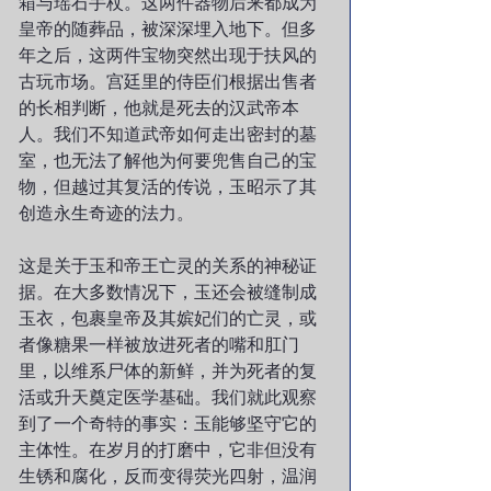
箱与瑶石手杖。这两件器物后来都成为
皇帝的随葬品，被深深埋入地下。但多
年之后，这两件宝物突然出现于扶风的
古玩市场。宫廷里的侍臣们根据出售者
的长相判断，他就是死去的汉武帝本
人。我们不知道武帝如何走出密封的墓
室，也无法了解他为何要兜售自己的宝
物，但越过其复活的传说，玉昭示了其
创造永生奇迹的法力。 
这是关于玉和帝王亡灵的关系的神秘证
据。在大多数情况下，玉还会被缝制成
玉衣，包裹皇帝及其嫔妃们的亡灵，或
者像糖果一样被放进死者的嘴和肛门
里，以维系尸体的新鲜，并为死者的复
活或升天奠定医学基础。我们就此观察
到了一个奇特的事实：玉能够坚守它的
主体性。在岁月的打磨中，它非但没有
生锈和腐化，反而变得荧光四射，温润