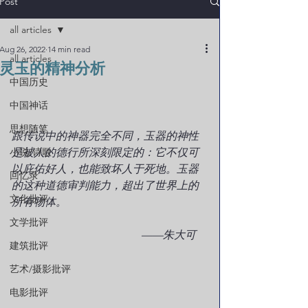
Post
all articles
Aug 26, 2022
14 min read
all articles
灵玉的精神分析
中国历史
中国神话
思想随笔
跟传说中的神器完全不同，玉器的神性
小说/诗歌
是被人的德行所深刻限定的：它不仅可
以庇佑好人，也能致坏人于死地。玉器
回忆录
的这种道德审判能力，超出了世界上的
文化批评
所有物体。
文学批评
                                               ——朱大可
建筑批评
艺术/摄影批评
电影批评