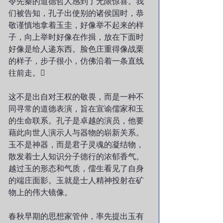
令先秦的道德哲人感到了无限惊喜。我
们被告知，孔子出使别的诸侯国时，恭
敬谨慎地拿着玉圭，好像举不起来的样
子，向上举时好像在作揖，放在下面时
好像是给人递东西。脸色庄重得像战栗
的样子，步子很小，仿佛沿着一条直线
往前走。　
这不是出自对王权的敬畏，而是一种不
同寻常的道德表演，旨在宣谕儒家和玉
的生命联系。孔子是卓越的演员，他要
藉此向世人演示人与器物的崭新关系。
玉不是神器，而是君子灵魂的凝结物，
散发着士人知识分子德行的浓郁香气。
越过玉的形态和气质，儒生看见了自身
的端庄面影。玉就是士人精神投射在矿
物上的伟大镜像。
春秋早期的思想家管仲，率先提出玉有