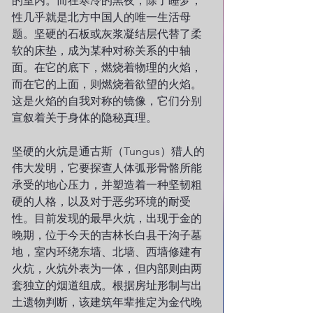
的室内。而在寒冷的黑夜，除了睡梦，
性几乎就是北方中国人的唯一生活母
题。坚硬的石板或灰浆凝结层代替了柔
软的床垫，成为某种对称关系的中轴
面。在它的底下，燃烧着物理的火焰，
而在它的上面，则燃烧着欲望的火焰。
这是火焰的自我对称的镜像，它们分别
宣叙着关于身体的隐秘真理。
坚硬的火炕是通古斯（Tungus）猎人的
伟大发明，它要探查人体弧形骨骼所能
承受的地心压力，并塑造着一种坚韧粗
硬的人格，以及对于恶劣环境的耐受
性。目前发现的最早火炕，出现于金的
晚期，位于今天的吉林长白县干沟子墓
地，室内环绕东墙、北墙、西墙修建有
火炕，火炕外表为一体，但内部则由两
套独立的烟道组成。根据房址形制与出
土遗物判断，该建筑年辈推定为金代晚