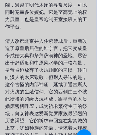
阔，逾越了明代木床的寻常尺度，可以
同时宠幸多位嫔妃。它是至高无上的权
力展室，也是皇帝炮制王室接班人的工
作平台。
清人改都北京并入住紫禁城后，重新改
造了原皇后居住的坤宁宫，把它变成皇
帝成婚大典和祭拜萨满神的圣地。尽管
出于舒适度和中原风水学的严格考量，
皇帝被迫放弃了火炕睡眠的习惯，转而
向汉人的木床致敬，但耐人寻味的是，
这个古怪的内部神庙，延续了通古斯人
对火炕的生殖信仰。它的西侧由三个彼
此衔接的超级火炕构成，跟皇帝的木质
婚床密切呼应，成为祈求繁衍生子的祭
坛，向众神表达爱新觉罗家族最强烈的
历史渴望。它的祈求声回旋在紫禁城的
上空，犹如种族的咒语，请求着大规模