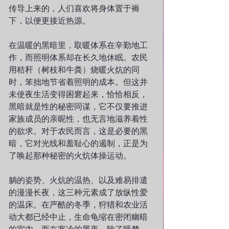
传导上来的，人们喜欢将身体置于褥
下，以便更接近热源。
在温暖的黑暗里，取暖体系在辛勤地工
作，而照明体系却在长久地休眠。农民
用秸秆（树枝和牛粪）烧暖火炕的同
时，笨拙地节省着照明的成本。但这并
未使夜生活变得困窘起来，恰恰相反，
黑暗就是性的秘密同谋，它不仅要推进
家族成员的亲昵性，也无言地滋养着性
的欲求。对于农民而言，这是必要的黑
暗，它对光线和羞耻心的遏制，正是为
了唤起那种秘密的火炕体操运动。
躺的姿势、火炕的温热、以及难易排遣
的漫漫长夜，这三种元素成了放纵性爱
的温床。在严酷的冬季，狩猎和农业活
动大都已经中止，生命龟缩在密闭幽暗