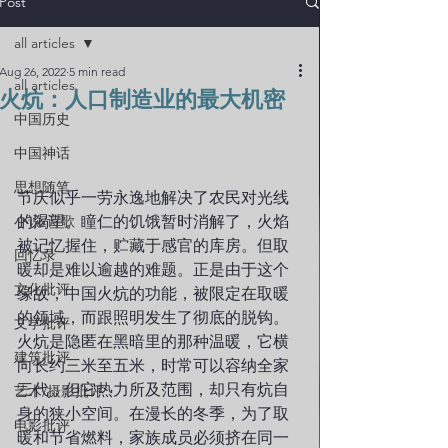
Post
all articles
Aug 26, 2022
5 min read
all articles
火炕：人口制造业的最大机密
中国历史
中国神话
思想随笔
节庆似乎一劳永逸地解决了农民对光线
小说/诗歌
的渴望。瞳仁的饥饿暂时消解了，火焰
被记忆握住，贮藏于感官的库房。但取
回忆录
暖却是难以逾越的难题。正是由于这个
文化批评
缘故，中国火炕的功能，被限定在取暖
的领域，而跟照明发生了彻底的脱钩。
文学批评
火炕是隐匿在黑暗里的那种温暖，它横
建筑批评
向长约三米至五米，时常可以容纳全家
三代，但它热力所及范围，却只有炕自
艺术/摄影批评
身的狭小空间。在漫长的冬季，为了取
电影批评
暖和节省燃料，家族成员必须挤在同一