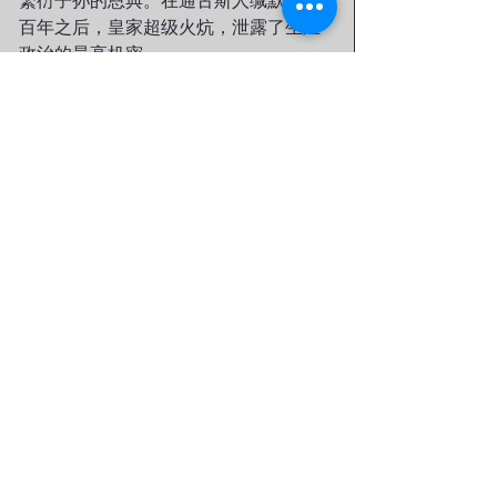
繁衍子孙的恩典。在通古斯人缄默了六
百年之后，皇家超级火炕，泄露了生殖
政治的最高机密。
（注：坤宁宫在明代时系皇后的寝宫，
清初改为祭神的神坛和皇帝结婚的洞
房。东端二间是皇帝大婚时的洞房，洞
房西北角摆着龙凤喜床，床前悬挂的帐
子和床铺上放的被子，皇帝大婚时要在
此住两天，之后再改住其他宫殿。同治
和光绪都用过这个洞房，目前洞房内的
装修和陈设，仍保持光绪皇帝大婚时的
原状。坤宁宫西端四间则按满族的习俗
改造为祭神的场所，并将正门开在偏东
的一间，改成两扇对开的门。进门对面
设大锅三口，供祭神煮肉之用。殿西部
的西暖阁改为南、西、北环形大炕，使
得此殿有别于其它殿的布局风格。清朝
每日都在西暖阁举行朝祭、夕祭；凡是