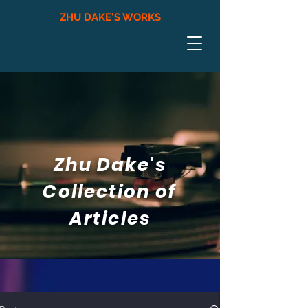
ZHU DAKE'S WORKS
Zhu Dake's
Collection of
Articles