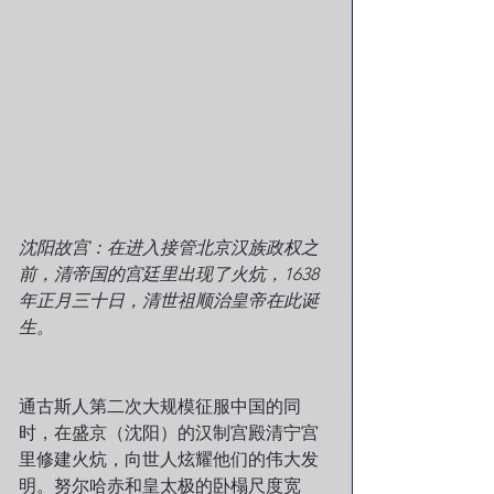
沈阳故宫：在进入接管北京汉族政权之
前，清帝国的宫廷里出现了火炕，1638
年正月三十日，清世祖顺治皇帝在此诞
生。
通古斯人第二次大规模征服中国的同
时，在盛京（沈阳）的汉制宫殿清宁宫
里修建火炕，向世人炫耀他们的伟大发
明。努尔哈赤和皇太极的卧榻尺度宽