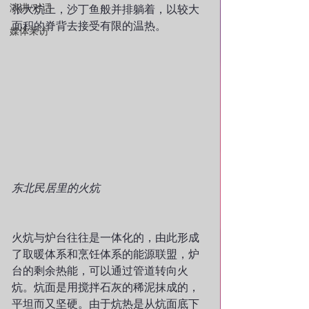
演讲/对话
张大炕上，沙丁鱼般并排躺着，以较大
面积的脊背去接受有限的温热。
媒体采访
东北民居里的火炕
火炕与炉台往往是一体化的，由此形成
了取暖体系和烹饪体系的能源联盟，炉
台的剩余热能，可以通过管道转向火
炕。炕面是用搅拌石灰的稀泥抹成的，
平坦而又坚硬。由于炕热是从炕面底下