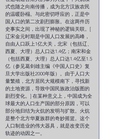
式也随之向南传播，成为北方汉族农民
的温暖卧榻。与此密切呼应的，正是中
国人口的第二次剧烈膨胀。在这两件历
史事实之间，出现了神秘的逻辑关联。[ 
辽宋金元时期是中国人口发展的高峰，
自由人口跃上1亿大关，北宋（包括辽、
西夏、大理）总人口达1.4亿；南宋和金
（包括西夏、大理）总人口达1.4亿至1.5
亿（参见葛剑雄主编《中国人口史》复
旦大学出版社2000年版）。由于人口大
量繁殖，北方居民大规模南下，寻找新
的土地资源，导致中国民族政治版图的
剧烈变化。] 在某种意义上，中国成为全
球最大的人口生产国的部分原因，可以
部分地归结为火炕的发明与扩散。火炕
是整个北方华夏族群的奇妙摇篮。这个
人口制造业的伟大器具，就是改变历史
轨迹的动因之一。