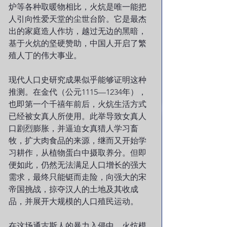
炉等各种取暖物相比，火炕是唯一能把
人引向性爱天堂的尘世台阶。它是最杰
出的家庭造人作坊，越过无边的黑暗，
基于火炕的坚硬赞助，中国人开启了繁
殖人丁的伟大事业。
现代人口史研究成果似乎能够证明这种
推测。在金代（公元1115—1234年），
也即第一个千禧年前后，火炕生活方式
已经被女真人所使用。此举导致女真人
口剧烈膨胀，并逼迫女真猎人学习畜
牧，扩大肉食品的来源，继而又开始学
习耕作，从植物蛋白中摄取养分。但即
便如此，仍然无法满足人口增长的强大
需求，最终只能铤而走险，向强大的宋
帝国挑战，掠夺汉人的土地及其收成
品，并展开大规模的人口殖民运动。
在这场通古斯人的暴力入侵中，火炕模