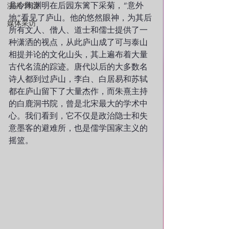
县令陶渊明在后园东篱下采菊，“意外
演讲/对话
地”看见了庐山。他的悠然眼神，为其后
媒体采访
所有文人、僧人、道士和儒士提供了一
种潇洒的视点，从此庐山成了可与泰山
相提并论的文化山头，其上遍布着大量
古代名流的踪迹。唐代以后的大多数名
诗人都到过庐山，李白、白居易和苏轼
都在庐山留下了大量杰作，而朱熹主持
的白鹿洞书院，曾是北宋最大的学术中
心。我们看到，它不仅是政治隐士和失
意墨客的避难所，也是儒学国家主义的
摇篮。