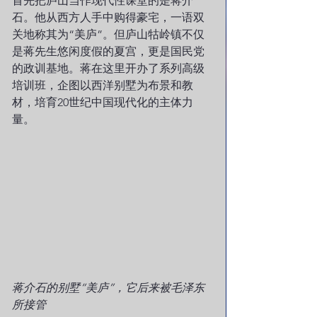
首先把庐山当作现代性课堂的是蒋介
石。他从西方人手中购得豪宅，一语双
关地称其为“美庐”。但庐山牯岭镇不仅
是蒋先生悠闲度假的夏宫，更是国民党
的政训基地。蒋在这里开办了系列高级
培训班，企图以西洋别墅为布景和教
材，培育20世纪中国现代化的主体力
量。
蒋介石的别墅“美庐”，它后来被毛泽东
所接管