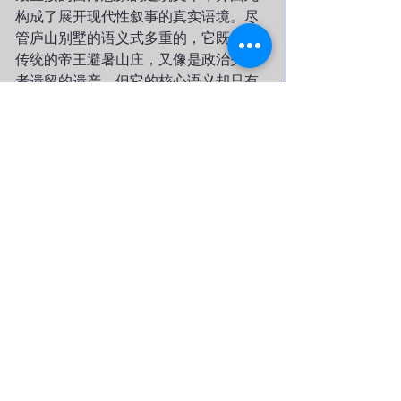
构成了展开现代性叙事的真实语境。尽
管庐山别墅的语义式多重的，它既像是
传统的帝王避暑山庄，又像是政治失败
者遗留的遗产，但它的核心语义却只有
一个，那就是它提供了大批现代化的硅
酸盐样本。
1958～1961年，正是中共展开大跃进
（大炼钢铁）和全面推行人民公社制度
的时刻，1959年夏季，毛泽东在庐山西
式别墅中吟诗《七律，上庐山》，成为
我们解读领袖心态的重大文本。“陶令不
知何处去，桃花源里可耕田”两句，暗藏
对陶渊明宣扬的牧歌式农耕图景的嘲
讽，泄露出毛对大规模工业化的急切渴
望。