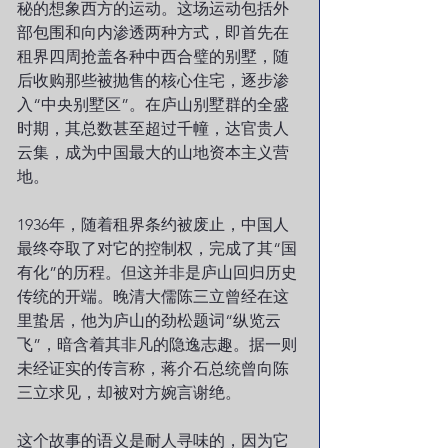
秘的想象西方的运动。这场运动包括外
部包围和向内渗透两种方式，即首先在
租界四周抢盖各种中西合璧的别墅，随
后收购那些被抛售的核心住宅，逐步渗
入“中央别墅区”。在庐山别墅群的全盛
时期，其总数甚至超过千幢，达官贵人
云集，成为中国最大的山地资本主义营
地。
1936年，随着租界条约被废止，中国人
最终夺取了对它的控制权，完成了其“国
有化”的历程。但这并非是庐山回归历史
传统的开端。晚清大儒陈三立曾经在这
里蛰居，他为庐山的劲松题词“纵览云
飞”，暗含着其非凡的隐逸志趣。据一则
未经证实的传言称，蒋介石总统曾向陈
三立求见，却被对方婉言谢绝。
这个故事的语义是耐人寻味的，因为它