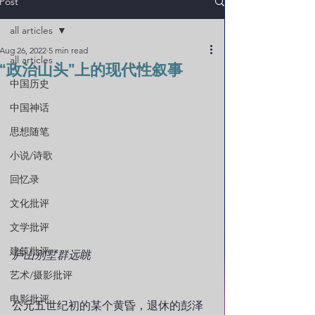
Post
all articles
Aug 26, 2022
5 min read
all articles
“政治山头”上的现代性叙事
中国历史
中国神话
思想随笔
小说/诗歌
回忆录
文化批评
文学批评
建筑批评
庐山别墅群远眺
艺术/摄影批评
电影批评
公元五世纪初的某个黄昏，退休的彭泽