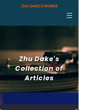
ZHU DAKE'S WORKS
Zhu Dake's
Collection of
Articles