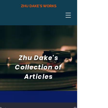
ZHU DAKE'S WORKS
Zhu Dake's
Collection of
Articles