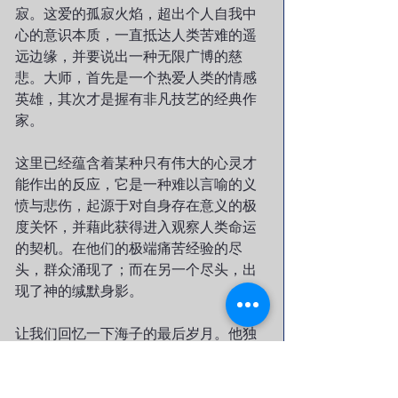
寂。这爱的孤寂火焰，超出个人自我中
心的意识本质，一直抵达人类苦难的遥
远边缘，并要说出一种无限广博的慈
悲。大师，首先是一个热爱人类的情感
英雄，其次才是握有非凡技艺的经典作
家。
这里已经蕴含着某种只有伟大的心灵才
能作出的反应，它是一种难以言喻的义
愤与悲伤，起源于对自身存在意义的极
度关怀，并藉此获得进入观察人类命运
的契机。在他们的极端痛苦经验的尽
头，群众涌现了；而在另一个尽头，出
现了神的缄默身影。
让我们回忆一下海子的最后岁月。他独
居在京城远郊，也就是独居在一个遭到
贫困缠绕和世人冷落的屋舍。除了动身
进城教书与访友，他只有一种生活，隐