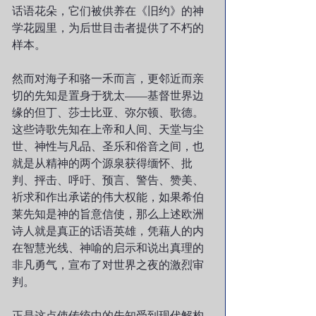
话语花朵，它们被供养在《旧约》的神
学花园里，为后世目击者提供了不朽的
样本。
然而对海子和骆一禾而言，更邻近而亲
切的先知是置身于犹太——基督世界边
缘的但丁、莎士比亚、弥尔顿、歌德。
这些诗歌先知在上帝和人间、天堂与尘
世、神性与凡品、圣乐和俗音之间，也
就是从精神的两个源泉获得缅怀、批
判、抨击、呼吁、预言、警告、赞美、
祈求和作出承诺的伟大权能，如果希伯
莱先知是神的旨意信使，那么上述欧洲
诗人就是真正的话语英雄，凭藉人的内
在智慧光线、神喻的启示和说出真理的
非凡勇气，宣布了对世界之夜的激烈审
判。
正是这点使传统中的先知受到现代解构