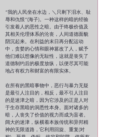
“我的人民坐在水边，＼只剩下泪水、耻
辱和仇恨”(海子)。一种这样的暗的经验
引发着人的恶性之暗。由于终极价值及
其相关伦理体系的沦丧，人间道德面貌
阴沉起来。在利益的末日再分配运动
中，贪婪的心情和眼神篡改了人，赋予
他们难以想像的无耻性，这就是丧失了
道德制约后的极度放纵，以便尽其可能
地占有权力和财富的有限实体。
在所有的黑暗事物中，恶行与暴力无疑
是最引人注目的，相反，最不引人注目
的是迷津之暗，因为它涉及的正是人对
于生存黑暗的洞悉性本身。面对诸多的
暗，人丧失了价值的视力而成为盲者。
阔大的迷津，纵横着本族传统和异邦精
神的无限道路，它利用回旋、重复(对
称)、死巷、伪标、歧岔和陷阱，使所有