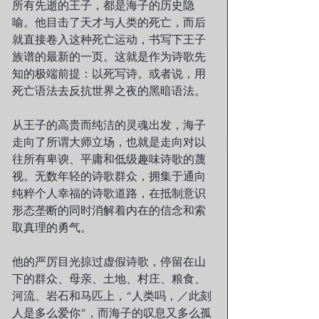
所有先逝的王子，都是海子的历史隐
喻。他目击了天才与人类的死亡，而后
就直接卷入这种死亡运动，书写下王子
族谱的最新的一页。这就是作为诗歌先
知的极端前提：以死写诗。或者说，用
死亡语法去反抗世界之夜的黑暗语法。
从王子的高贵而纯洁的灵魂出发，海子
走向了所谓大师立场，也就是走向对以
往所有卑谀、平庸和低级趣味诗歌的蔑
视。无数年轻的诗歌群众，拥集于通向
纯粹个人幸福的诗歌道路，在抵制意识
形态垄断的同时消解着内在的信念和索
取真理的勇气。
他的严厉目光掠过虚假诗歌，停留在山
下的群众、母亲、土地、村庄、粮食、
河流、岩石和马匹上，“人类吗，／此刻
人是多么爱你”，而海子的叹息又多么孤