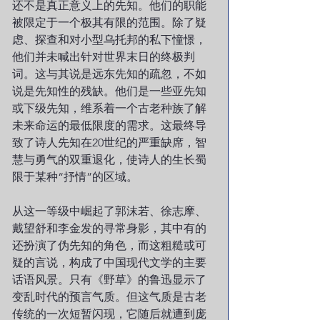
还不是真正意义上的先知。他们的职能
被限定于一个极其有限的范围。除了疑
虑、探查和对小型乌托邦的私下憧憬，
他们并未喊出针对世界末日的终极判
词。这与其说是远东先知的疏忽，不如
说是先知性的残缺。他们是一些亚先知
或下级先知，维系着一个古老种族了解
未来命运的最低限度的需求。这最终导
致了诗人先知在20世纪的严重缺席，智
慧与勇气的双重退化，使诗人的生长蜀
限于某种“抒情”的区域。
从这一等级中崛起了郭沫若、徐志摩、
戴望舒和李金发的寻常身影，其中有的
还扮演了伪先知的角色，而这粗糙或可
疑的言说，构成了中国现代文学的主要
话语风景。只有《野草》的鲁迅显示了
变乱时代的预言气质。但这气质是古老
传统的一次短暂闪现，它随后就遭到庞