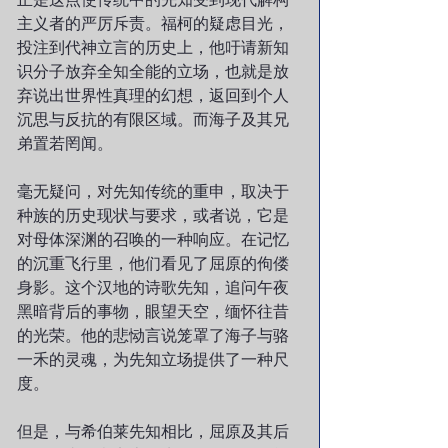
主义者的严厉斥责。福柯的疑虑目光，
投注到代神立言的历史上，他吁请新知
识分子放弃全知全能的立场，也就是放
弃说出世界性真理的幻想，返回到个人
沉思与反抗的有限区域。而海子及其兄
弟置若罔闻。
毫无疑问，对先知传统的重申，取决于
种族的历史现状与要求，或者说，它是
对母体深渊的召唤的一种响应。在记忆
的沉重飞行里，他们看见了屈原的佝偻
身影。这个汉地的诗歌先知，追问午夜
黑暗背后的事物，眼望天空，缅怀往昔
的光荣。他的悲恸言说笼罩了海子与骆
一禾的灵魂，为先知立场提供了一种尺
度。
但是，与希伯莱先知相比，屈原及其后