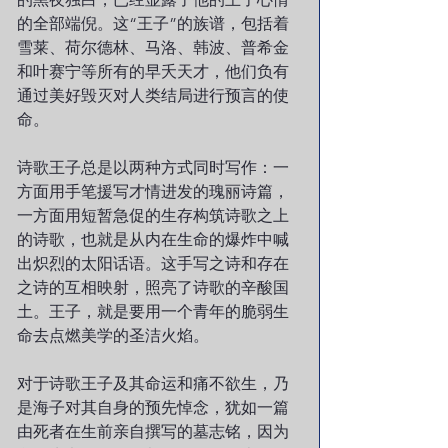
的全部端倪。这“王子”的族谱，包括着
雪莱、荷尔德林、马洛、韩波、普希金
和叶赛宁等所有的早夭天才，他们负有
通过美好毁灭对人类结局进行预言的使
命。
诗歌王子总是以两种方式同时写作：一
方面用手笔援写才情进发的瑰丽诗篇，
一方面用短暂急促的生存构筑诗歌之上
的诗歌，也就是从内在生命的爆炸中喊
出炽烈的太阳话语。这手写之诗和存在
之诗的互相映射，照亮了诗歌的辛酸国
土。王子，就是要用一个青年的脆弱生
命去点燃美学的圣洁火焰。
对于诗歌王子及其命运和痛不欲生，乃
是海子对其自身的预先悼念，犹如一篇
由死者在生前亲自撰写的墓志铭，因为