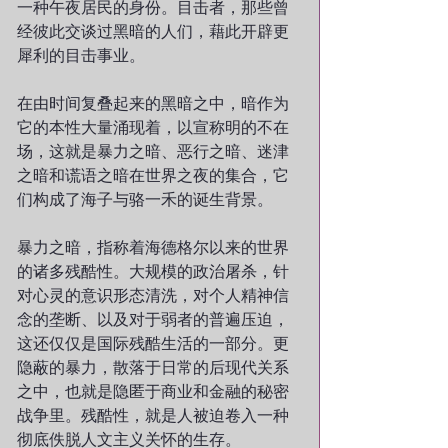
一种午夜居民的身份。目击者，那些曾
经彼此交谈过黑暗的人们，藉此开辟更
犀利的目击事业。
在由时间复叠起来的黑暗之中，暗作为
它的本性大量涌现着，以宣称明的不在
场，这就是暴力之暗、恶行之暗、迷津
之暗和谎语之暗在世界之夜的集合，它
们构成了海子与骆一禾的诞生背景。
暴力之暗，指称着海德格尔以来的世界
的诸多残酷性。大规模的政治屠杀，针
对心灵的意识形态清洗，对个人精神信
念的垄断、以及对于弱者的普遍压迫，
这还仅仅是国际残酷生活的一部分。更
隐蔽的暴力，散落于日常的后现代关系
之中，也就是隐匿于商业和金融的秘密
战争里。残酷性，就是人被迫卷入一种
彻底佚脱人文主义关怀的生存。