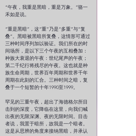
“午夜，我重是黑暗，重是万象。”骆一
禾如是说。
“重是黑暗”，这“重”乃是“多重”与“复
叠”。黑暗被黑暗所复叠，这情形可通过
三种时间序列加以验证。我们所在的时
间场所，是以下三个午夜的互相叠加：
种族大衰退的午夜：世纪尾声的午夜；
第二千纪行将残尽的午夜。这也就是种
族生命周期，世界百年周期和世界千年
周期在此刻的汇合。三种时间之暗，复
叠于一个短暂的十年1990至1999。
罕见的三重午夜，超出了海德格尔所目
击到的深度，它降临在这里，向我们喊
出夜的无限深渊、夜的无限时间。目击
者说，我置于暗所，故我是一个暗者。
这是从思辨的角度来接纳黑暗，并承认