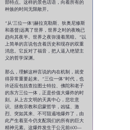
部特点。这样的景色话语，向着所有的
种族的时间无限敞开。
“从‘三位一体’(赫拉克勒斯、狄奥尼修斯
和基督)远离了世界，世界之时的夜晚已
趋向其夜半。世界之夜弥漫着黑暗。”以
上简单的言说包含着历史和现存的双重
消息。它反对了福音，把人逼入绝望主
义的哲学深渊。
那么，理解这种言说的内在机制，就变
得异常重要起来。“三位一体”时代，也
许还应包括查拉图士特拉、佛陀和老子
的东方三位一体，正是价值大爆炸的时
刻。从上古文明的天真中心，悲壮意
识、拯救宗教和启蒙哲学，凶猛、激
烈、突如其来、不可阻遏地爆炸了，由
此产生着至今仍支配我们的所有的巨大
精神元素。这爆炸发生于公元前600—