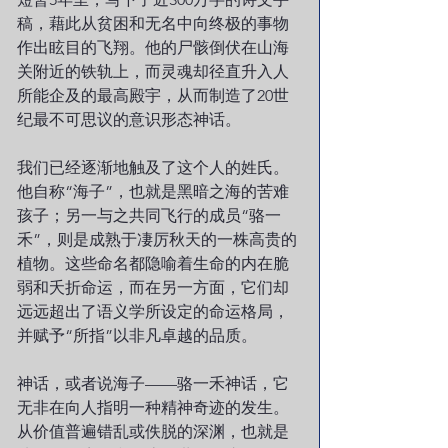
稿，藉此从贫困和无名中向终极的事物
作出眩目的飞翔。他的尸骸倒伏在山海
关附近的铁轨上，而灵魂却径直升入人
所能企及的最高殿宇，从而制造了20世
纪最不可思议的意识形态神话。
我们已经逐渐地触及了这个人的姓氏。
他自称“海子”，也就是黑暗之海的苦难
孩子；另一与之共同飞行的成员“骆一
禾”，则是成熟于凄厉秋天的一株高贵的
植物。这些命名都隐喻着生命的内在脆
弱和夭折命运，而在另一方面，它们却
远远超出了语义学所设定的命运格局，
并赋予“所指”以非凡卓越的品质。
神话，或者说海子——骆一禾神话，它
无非在向人指明一种精神奇迹的发生。
从价值普遍错乱或佚脱的深渊，也就是