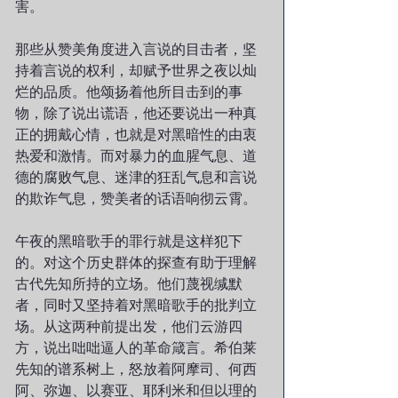
害。
那些从赞美角度进入言说的目击者，坚
持着言说的权利，却赋予世界之夜以灿
烂的品质。他颂扬着他所目击到的事
物，除了说出谎语，他还要说出一种真
正的拥戴心情，也就是对黑暗性的由衷
热爱和激情。而对暴力的血腥气息、道
德的腐败气息、迷津的狂乱气息和言说
的欺诈气息，赞美者的话语响彻云霄。
午夜的黑暗歌手的罪行就是这样犯下
的。对这个历史群体的探查有助于理解
古代先知所持的立场。他们蔑视缄默
者，同时又坚持着对黑暗歌手的批判立
场。从这两种前提出发，他们云游四
方，说出咄咄逼人的革命箴言。希伯莱
先知的谱系树上，怒放着阿摩司、何西
阿、弥迦、以赛亚、耶利米和但以理的