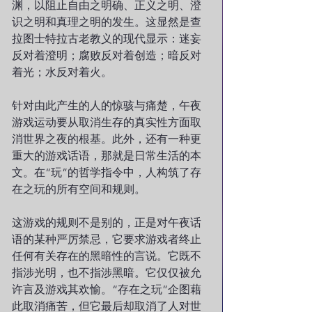
渊，以阻止自由之明确、正义之明、澄
识之明和真理之明的发生。这显然是查
拉图士特拉古老教义的现代显示：迷妄
反对着澄明；腐败反对着创造；暗反对
着光；水反对着火。
针对由此产生的人的惊骇与痛楚，午夜
游戏运动要从取消生存的真实性方面取
消世界之夜的根基。此外，还有一种更
重大的游戏话语，那就是日常生活的本
文。在“玩”的哲学指令中，人构筑了存
在之玩的所有空间和规则。
这游戏的规则不是别的，正是对午夜话
语的某种严厉禁忌，它要求游戏者终止
任何有关存在的黑暗性的言说。它既不
指涉光明，也不指涉黑暗。它仅仅被允
许言及游戏其欢愉。“存在之玩”企图藉
此取消痛苦，但它最后却取消了人对世