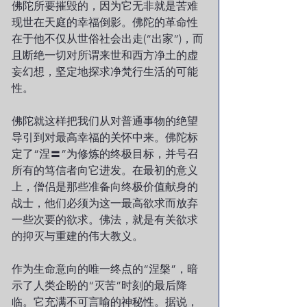
佛陀所要摧毁的，因为它无非就是苦难
现世在天庭的幸福倒影。佛陀的革命性
在于他不仅从世俗社会出走(“出家”)，而
且断绝一切对所谓来世和西方净土的虚
妄幻想，坚定地探求净梵行生活的可能
性。
佛陀就这样把我们从对普通事物的绝望
导引到对最高幸福的关怀中来。佛陀标
定了“涅〓”为修炼的终极目标，并号召
所有的笃信者向它进发。在最初的意义
上，僧侣是那些准备向终极价值献身的
战士，他们必须为这一最高欲求而放弃
一些次要的欲求。佛法，就是有关欲求
的抑灭与重建的伟大教义。
作为生命意向的唯一终点的“涅槃”，暗
示了人类企盼的“灭苦”时刻的最后降
临。它充满不可言喻的神秘性。据说，