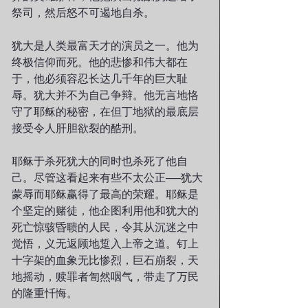
祭司，然后怒不可遏地自杀。
犹大是人类最富天才的演员之一。他为
终极信仰而死。他的悲惨和伟大都在
于，他必须容忍长达几千年的巨大耻
辱。犹大并不为自己争辩。他无言地恪
守了耶稣的秘密，在但丁地狱的最底层
接受令人肝胆欲裂的酷刑。
耶稣于杀死犹大的同时也杀死了他自
己。尽管这看起来有些不太公正──犹大
蒙辱而耶稣赢得了最高的荣耀。耶稣是
个坚定的赌徒，他企图利用他和犹大的
死亡惊骇昏聩的人民，令其从沉迷之中
觉悟，义无返顾地踅入上帝之道。钉上
十字架的血象无比惨烈，巨石崩裂，天
地摇动，赎罪者訇然咽气，带走了万民
的隆重忏悔。