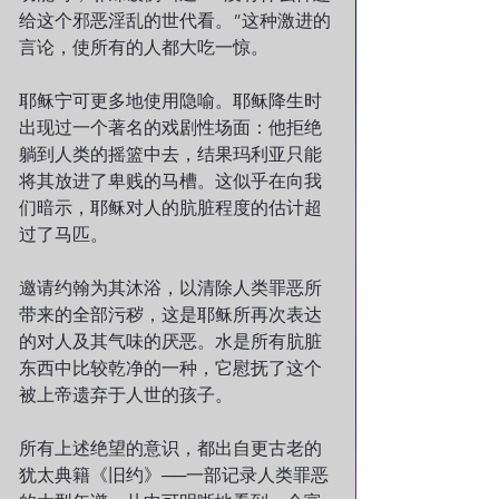
给这个邪恶淫乱的世代看。”这种激进的
言论，使所有的人都大吃一惊。
耶稣宁可更多地使用隐喻。耶稣降生时
出现过一个著名的戏剧性场面：他拒绝
躺到人类的摇篮中去，结果玛利亚只能
将其放进了卑贱的马槽。这似乎在向我
们暗示，耶稣对人的肮脏程度的估计超
过了马匹。
邀请约翰为其沐浴，以清除人类罪恶所
带来的全部污秽，这是耶稣所再次表达
的对人及其气味的厌恶。水是所有肮脏
东西中比较乾净的一种，它慰抚了这个
被上帝遗弃于人世的孩子。
所有上述绝望的意识，都出自更古老的
犹太典籍《旧约》──一部记录人类罪恶