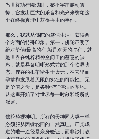
当世尊功行圆满时，整个宇宙感到震
惊，它发出巨大的乐音和光亮来赞颂这
个在终极真理中获得再生的事件。
那么，我就从佛陀的笃信生活中获得两
个方面的特殊印象。第一，佛陀证明了
绝对价值(最高的有)就是对无的占有，就
是世界在纯粹精神空间里的蓄意的缺
席，就是具备明晰形式前的那个临界状
态。存在的框架诞生于虚无，在它里面
孕蓄和发展着无限的实在的可能性。无
是价值之母，是各种“有”停泊的基地。
从这里开始了对世界每一时刻和场所的
派遣。
佛陀藐视神明。所有的天神同人类一样
必须服从因缘轮回的自然真理。证觉成
道的唯一途径是亲身验证，而非沙门教