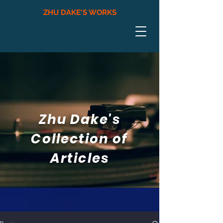
ZHU DAKE'S WORKS
Zhu Dake's
Collection of
Articles