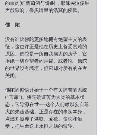
的血肉(红葡萄酒与饼)时，耶稣哭泣便钟
声般敲响，像黑暗里的浩冥的疾风。
佛　陀
没有谁比佛陀更多地拥有绝望主义的表
征，这也许正是他在历史上备受责难的
原因。佛陀是一所自我崩坍的房子，它
拒绝一切企望者的拜谒。或者说，佛陀
的世界没有墙垣，但它却对所有的在者
关闭。
佛陀的彻悟开始于一个有关痛苦的系统
(“苦谛”)。佛陀确证苦为人类的基本状
态，它导源在世──这个人们赖以妄自尊
大的先验基础。正是存在的事实本身，
点燃并滋养了谋取、爱欲、贪恋和触
受，把生命送上永恒之劫的转轮。