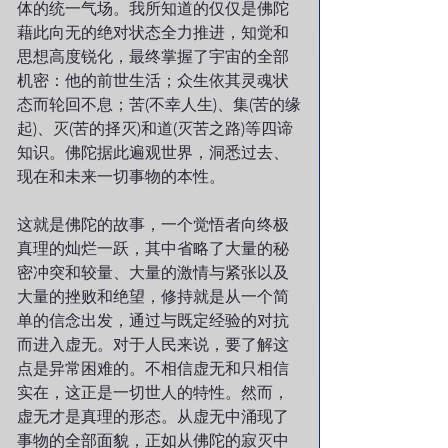
体的统一气场。我所知道的仅仅是佛陀
藉此向无的绝对状态全力推进，知觉和
思想高度锐化，最终掌握了宇宙的全部
机密：他的前世生活；众生依其灵魂状
态而轮回不息；苦(不幸人生)、集(苦的缘
起)、灭(苦的择灭)和道(灭苦之路)等四谛
知识。佛陀据此遍观世界，洞悉过去、
现在和未来一切事物的本性。
这就是佛陀的故事，一个觉悟者向终极
真理的灿烂一跃，其中省略了大量的秘
密冲突和较量、大量的激情与紧张以及
大量的挫败和绝望，修持就是从一个简
单的信念出发，通过与既定经验的对抗
而进入虚无。对于人民来说，要了解这
点是异常困难的。不相信虚无和只相信
实在，这正是一切世人的特性。然而，
虚无才是真理的形态。从虚无中涌现了
事物的全部面貌，正如从佛陀的寂灭中