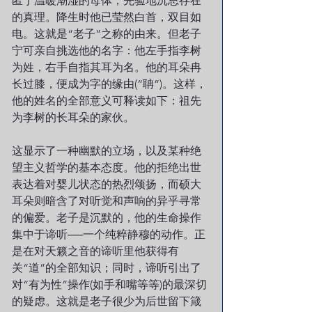
匿于温暖潮湿的母体，先验地沉思存在
的真理。降生时他已莹然白首，双目如
电。这就是“老子”之称的由来。但老子
宁可亲自挑选他的名字：他左手指李树
为姓，右手自指其耳为名。他的耳朵冉
长过膝，便成为字的缘由(“聃”)。这样，
他的姓名的全部意义可释读如下：祖先
为李树的长耳朵的家伙。
这显示了一种幽默的立场，以及某种绝
望主义哲学的基本态度。他的拒绝出世
表达着对婴儿状态的热烈颂扬，而硕大
耳朵则暗含了对听觉和声响的异乎寻常
的偏爱。老子是沉默的，他的生命操作
集中于谛听──一个纯粹静穆的动作。正
是在对天籁之音的谛听里他获得有
关“道”的全部知识；同时，谛听引出了
对“有为性”操作(如手和嘴等等)的最深切
的疑虑。这就是老子很少为后世留下箴