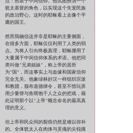
点：热衷于中间信仰。他试图扮演一个
犹太基督的角色，以实现这个失宠民族
的政治野心。这时的耶稣看上去像个平
庸的国王。
然而我确信这并非是耶稣的主要侧面，
在很多方面，耶稣仅仅利用了人类的弱
点。为将人引向终极真理，耶稣挪用了
大量属于中间信仰体系的术语。他把同
类叫做“兄弟姐妹”，称上帝的居所
为“国”，而这事实上与血缘和国家信仰
完全无关。他象绿林好汉一样组织宗派
和教团，颁布道德律令，甚至不惜玩弄
用少量饼与鱼喂饱千人之众的把戏，藉
此证明那个以“上帝”概念命名的最高真
理的意义。
但上帝和民众间的裂痕仍然是难以弥补
的。全体犹太人在肉体与灵魂的尖锐痛