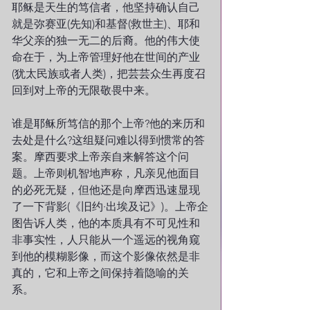
耶稣是天生的笃信者，他坚持确认自己
就是弥赛亚(先知)和基督(救世主)、耶和
华父亲的独一无二的后裔。他的伟大使
命在于，为上帝管理好他在世间的产业
(犹太民族或者人类)，把芸芸众生再度召
回到对上帝的无限敬畏中来。
谁是耶稣所笃信的那个上帝?他的来历和
去处是什么?这组疑问难以得到惯常的答
案。摩西要求上帝亲自来解答这个问
题。上帝则机智地声称，凡亲见他面目
的必死无疑，但他还是向摩西迅速显现
了一下背影(《旧约·出埃及记》)。上帝企
图告诉人类，他的本质具有不可见性和
非事实性，人只能从一个遥远的视角窥
到他的模糊影像，而这个影像依然是非
真的，它和上帝之间保持着隐喻的关
系。