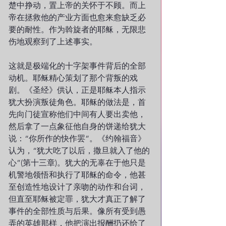
楚中挣动，置上帝的关怀于不顾。而上
帝在拯救他的产业方面也愈来愈缺乏必
要的耐性。作为斡旋者的耶稣，无限悲
伤地观察到了上述事实。
这就是极端化的十字架事件背后的全部
动机。耶稣精心策划了那个背叛的戏
剧。《圣经》供认，正是耶稣本人指示
犹大扮演叛徒角色。耶稣的做法是，首
先向门徒宣称他们中间有人要出卖他，
然后拿了一点象征他自身的饼递给犹大
说：“你所作的快作罢”。《约翰福音》
认为，“犹大吃了以后，撒旦就入了他的
心”(第十三章)。犹大的无辜在于他只是
机警地领悟和执行了耶稣的命令，他甚
至创造性地设计了亲吻的动作和台词，
但直至耶稣被定罪，犹大才真正了解了
事件的全部性质与后果。像所有受到愚
弄的英雄那样，他把演出报酬扔还给了