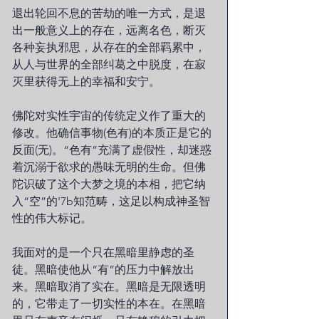
退出轮回不息的苦劫的唯一方式，是退
出一般意义上的存在，远离名色，断灭
各种妄执邪思，从存在的全部羁累中，
从人与世界的全部纠葛之中脱度，在寂
灭里获得无上的幸福和安宁。
佛陀对实性宇宙的传统定义作了重大的
修改。他确信事物(色有)的本质正是它的
反面(无)。“色有”充满了虚假性，却迷惑
着沉溺于欲求的愚味无明的生命。但佛
陀识破了这个大梦之境的本相，把它纳
入“空”的'7b知范畴，这足以构成神圣智
性的伟大标记。
我面对的是一个只在黑暗里静虑的圣
徒。黑暗使他从“有”的压力中解放出
来。黑暗取消了实在。黑暗是无限透明
的，它带走了一切实性的本在。在黑暗