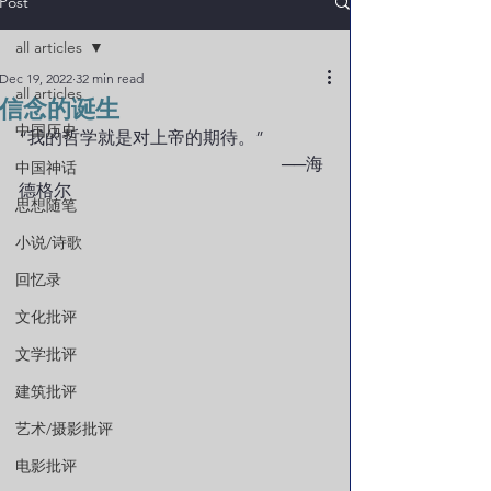
Post
all articles
Dec 19, 2022
32 min read
all articles
信念的诞生
中国历史
“我的哲学就是对上帝的期待。”
						──海
中国神话
德格尔
思想随笔
小说/诗歌
回忆录
文化批评
文学批评
建筑批评
艺术/摄影批评
电影批评