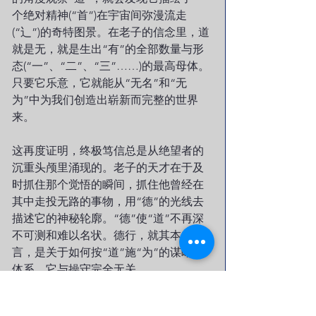
个绝对精神(“首”)在宇宙间弥漫流走
(“辶”)的奇特图景。在老子的信念里，道
就是无，就是生出“有”的全部数量与形
态(“一”、“二”、“三”……)的最高母体。
只要它乐意，它就能从“无名”和“无
为”中为我们创造出崭新而完整的世界
来。
这再度证明，终极笃信总是从绝望者的
沉重头颅里涌现的。老子的天才在于及
时抓住那个觉悟的瞬间，抓住他曾经在
其中走投无路的事物，用“德”的光线去
描述它的神秘轮廓。“德”使“道”不再深
不可测和难以名状。德行，就其本义而
言，是关于如何按“道”施“为”的谋略学
体系，它与操守完全无关。
置身大道崩圮的时代，老子深知他最终