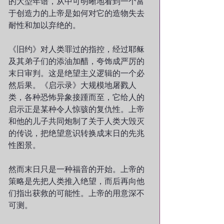
的大型年谱，从中可明晰地看到一个富
于创造力的上帝是如何对它的造物失去
耐性和加以弃绝的。
《旧约》对人类罪过的指控，经过耶稣
及其弟子们的添油加醋，夸饰成严厉的
末日审判。这是绝望主义逻辑的一个必
然后果。《启示录》大规模地屠戮人
类，各种恐怖异象接踵而至，它给人的
启示正是某种令人惊骇的复仇性。上帝
和他的儿子共同炮制了关于人类大毁灭
的传说，把绝望意识转换成末日的先兆
性图景。
然而末日只是一种福音的开始。上帝的
策略是先把人类推入绝望，而后再向他
们指出获救的可能性。上帝的用意深不
可测。