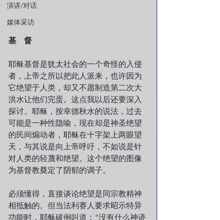
演讲/对话
媒体采访
基　督
耶稣基督是犹太社会的一个奇怪的入侵
者，上帝之所以把此人派来，也许因为
它绝望于人类，却又不愿制造第二次大
洪水让他们完蛋。这点我以后还要深入
探讨。耶稣，按幸德秋水的说法，过去
可能是一种性隐喻，现在却是神圣绝望
的民间煽动者，耶稣在十字架上两眼望
天，与其说是向上帝呼吁，不如说是针
对人类的轻蔑和绝望。这个绝望的图像
为基督教奠定了阴郁的调子。
必须懂得，直接谈论绝望是同宗教精神
相抵触的。但当法利赛人要求昭示特异
功能时，耶稣破例叫道：“没有什么神迹