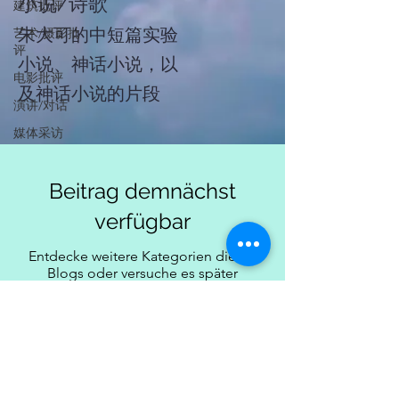
小说/诗歌
建筑批评
朱大可的中短篇实验
艺术/摄影批
评
小说、神话小说，以
电影批评
及神话小说的片段
演讲/对话
媒体采访
Beitrag demnächst
verfügbar
Entdecke weitere Kategorien dieses
Blogs oder versuche es später
nochmal.