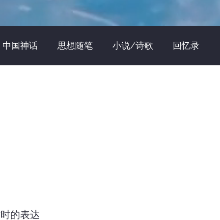
中国神话
思想随笔
小说/诗歌
回忆录
评
建筑批评
艺术/摄影批评
电影批评
访
访时的表达