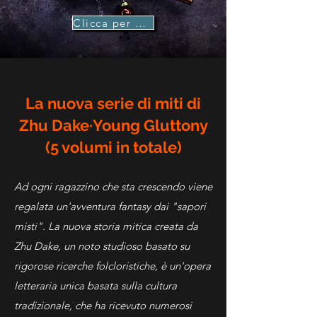
Clicca per comprare
La nuova serie di miti di
Zhu Dake·Young Gluttony
(5 volumi in totale)
Ad ogni ragazzino che sta crescendo viene
regalata un'avventura fantasy dai "sapori
misti". La nuova storia mitica creata da
Zhu Dake, un noto studioso basato su
rigorose ricerche folcloristiche, è un'opera
letteraria unica basata sulla cultura
tradizionale, che ha ricevuto numerosi