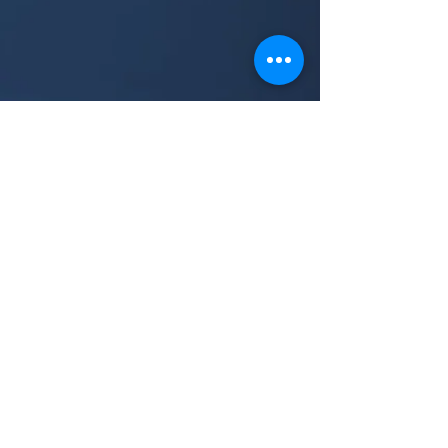
​作者自跋
【纽约版原跋】
《青丘纪事》由三部作品构成：第一部是
《字造》，原发于《收获》杂志2017年第
6期，后被编入中篇小说系列《古事记》
里，由人民文学出版社出版（2018）；第
二部是《大字造师》，由《百花洲》杂志
首发，后收入中信大方出版社的短篇小说
集《六异录》（2020.97）；第三部《字