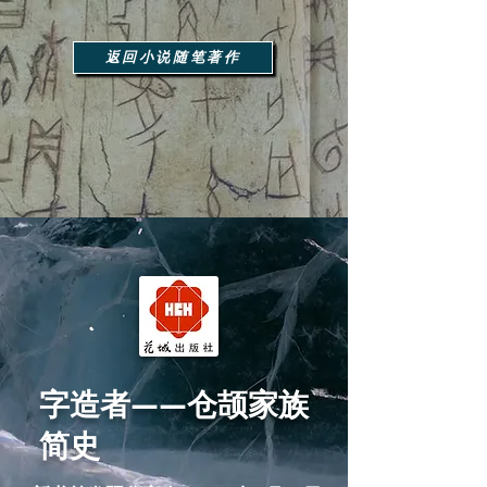
返回小说随笔著作
字造者——仓颉家族
简史