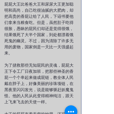
屁屁大王比爸爸大王和尿尿大王更加聪
明和高尚，自己吃很油腻的大肥肉，却
把高贵的香屁让给了人民，下诏书要他
们拿来当粮食吃。但是，虽然肚子吃得
很胀，愚昧的屁民们却还是觉得很饿，
结果饿死了大半个国家，到处都漂着饿
死鬼的幽灵。不过，因为清除了许多无
用的废物，国家倒是一天比一天强盛起
来。
为了拯救那些无知屁民的灵魂，屁屁大
王下令工厂日夜加班，把那些神圣的香
屁一个个串起来做成屁链，教全体人民
戴在脖子上，好像美丽的珍珠项链，在
黑夜里闪闪发光，说是能够驱赶妖魔鬼
怪。他的人民从此变得精神纯洁，跟天
上飞来飞去的天使一样。