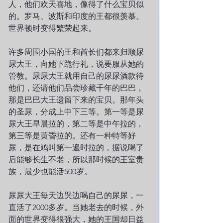
人，他们欢天喜地，像得了什么宝贝似
的。罗马、波斯和印度的王都很羡慕。
世界顿时变得繁荣起来。
许多周围小国的王和酋长们都来归顺尿
尿大王，向她下跪行礼，说要服从她的
管教。尿尿大王就用自己的尿尿酒款待
他们，还请他们品尝珍藏千年的巴巴，
那是巴巴大王遗留下来的宝贝。那年头
的圣尿，分成上中下三等。第一等是尿
尿大王早晨拉的，第二等是中午拉的，
第三等是黄昏拉的。还有一种特等好
尿，是在鸡叫第一遍时拉的，据说喝了
后能够长生不老，所以那时候的王室贵
族，最少也能活500岁。
尿尿大王每天边哭边喝自己的尿尿，一
直活了2000多岁。当她老去的时候，外
面的世界变得很强大，她的王国却日益