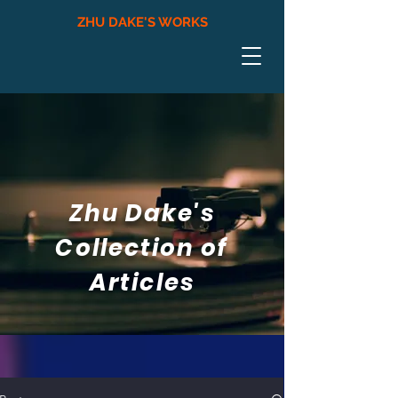
ZHU DAKE'S WORKS
Zhu Dake's
Collection of
Articles