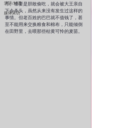
演讲/对话
币。谁要是胆敢偷吃，就会被大王亲自
下令杀头，虽然从来没有发生过这样的
媒体采访
事情。但老百姓的巴巴就不值钱了，甚
至不能用来交换粮食和棉布，只能倾倒
在田野里，去喂那些枯黄可怜的麦苗。