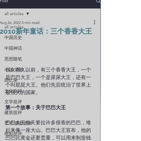
Post
all articles
Aug 26, 2022
5 min read
all articles
2010新年童话：三个香香大王
中国历史
中国神话
思想随笔
小说/诗歌
很久很久以前，有三个香香大王，一个
是巴巴大王，一个是尿尿大王，还有一
回忆录
个叫屁屁大王。他们先后统治了世界上
文化批评
最强大的国家。
文学批评
第一个故事：关于巴巴大王
建筑批评
巴巴大王每天要拉许多很香的巴巴，堆
艺术/摄影批评
起来像一座大山。巴巴大王宣布，他的
电影批评
巴巴比黄金还要贵重，可以用来制造钱