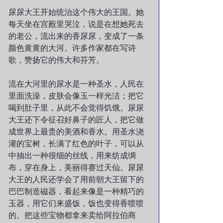
尿尿大王开始统治这个伟大的王国。她
每天坐在宫殿里哭泣，说是在想她死去
的老公，流出来的香尿尿，变成了一条
颜色黄黄的大河。许多作家都在写诗
歌，赞扬它的伟大和芬芳。
流在大河里的尿水是一种圣水，人民在
里面洗澡，皮肤会像玉一样光洁；把它
喝到肚子里，从此不会觉得饥饿。尿尿
大王还下令征召好鼻子的匠人，把它做
成世界上最贵的美酒和香水。用圣水浇
灌的宝树，长满了红色的叶子，可以从
中抽出一种很细的丝线，用来纺成绸
布，穿在身上，美丽得赛过天仙。尿尿
大王的人民还学会了用前朝大王留下的
巴巴制造磁器，看起来像是一种精巧的
玉器，用它们来盛饭，饭也变得香喷喷
的。把这些宝物都拿来卖给阿拉伯商