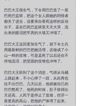
巴巴大王很生气，下令用巴巴造了一座
巴死巴监狱，把这个女人跟她的同情者
都关了进去，说要亲自香死这样的反动
分子。孟在巴死巴监狱里天天大哭，流
出来的眼泪把牢房的大墙又冲塌了。
巴巴大王这回更加生气了，就下令士兵
用最新鲜的巴巴把她活埋，还做成了小
山一样的坟堆，可是孟死了以后还在不
停地流泪，把坚固的坟堆也冲垮了。
巴巴大王听到了这个消息，气得从马桶
上跳起来，不小心摔了一跤，从此再也
拉不出巴巴。几天以后，他就被自己的
巴巴憋死了。他死的时候，肚子鼓得比
天还高。人民于是停止了造墙，挖开一
座更高的高山，把他的尸体埋了起来。