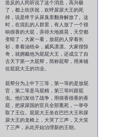
造反的人民听说了这个消息，高兴极
了，都上街庆祝，欢呼尿尿大王的死
掉，说是终于从尿臭里翻身解放了。这
时，在混乱的人群里，有人放了一个很
响很香的大屁，弄得大地摇晃，天空都
变暗了，大家一看，放屁的人穿着长
衫，拿着油纸伞，威风凛凛。大家很惊
奇，就拥戴他为屁屁大王，还成立了自
古天下第一大屁帮，简称屁帮，用来辅
佐屁屁大王的功业。
屁帮分为上中下三等，第一等的是放屁
官，第二等是马屁精，第三等叫跟屁
虫。他们发动了战争，用很香很香的香
屁，把尿尿国的官兵全部熏死，一举夺
取了王位。屁屁大王坐在巴巴大王和尿
尿大王的龙椅上，大哭了三声，又大笑
了三声，从此开始治理新的王朝。