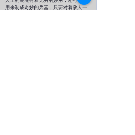
大王的屁屁有着无穷的妙用，还可以被
用来制成奇妙的兵器，只要对着敌人一
放，轰隆一声，又香又响，还冒出很多
白色的浓烟，全世界都被吓得半死。屁
屁大王就这样轻易地征服了整个地球。
屁屁大王身边有3000个美丽的女孩，他