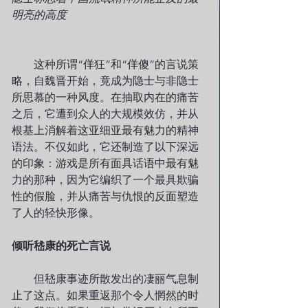
明亮的高度
　　这种所谓“佯狂”和“佯傻”的言说策
略，自魏晋开始，竟成为隐士与非隐士
所思慕的一种风度。在抽取内在的痛苦
之后，它遭到众人的大规模效仿，并从
根基上消解着这亚细亚最有魅力的精神
语法。不仅如此，它还制造了以下深远
的印象：游戏是所有面具话语中最有魅
力的那种，因为它编织了一个最具欺骗
性的假脸，并从痛苦与仇恨的反面塑造
了人的轻快形像。
倾听嵇康的死亡言说
        但嵇康事迹所散发出的凄丽气息制
止了这点。如果重返那个令人惘然的时