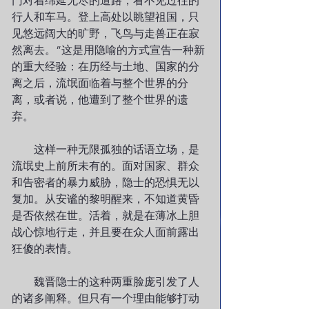
门对着绵延无尽的道路，看不见过往的
行人和车马。登上高处以眺望祖国，只
见悠远阔大的旷野，飞鸟与走兽正在寂
然离去。”这是用隐喻的方式宣告一种新
的重大经验：在历经与土地、国家的分
离之后，流氓面临着与整个世界的分
离，或者说，他遭到了整个世界的遗
弃。
　　这样一种无限孤独的话语立场，是
流氓史上前所未有的。面对国家、群众
和告密者的暴力威胁，隐士的恐惧无以
复加。从安谧的黎明醒来，不知道黄昏
是否依然在世。活着，就是在薄冰上胆
战心惊地行走，并且要在众人面前露出
狂傻的表情。
        魏晋隐士的这种两重脸庞引发了人
的诸多阐释。但只有一个理由能够打动