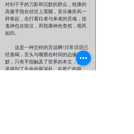
对刽子手的刀影和沉默的群众，嵇康的
高傲手指在丝弦上震颤，音乐像疾风一
样卷起，击打着往者与来者的灵魂，连
鬼神也在惊泣，而嵇康神色杳然，视死
如归。
　　这是一种怎样的言说啊!日常话语已
经衰竭，舌头与嘴唇在时间的边缘缄
默，只有手指触及了世界的本文，也就
是摸到了生命的最深处。在死亡的前
沿，对生命的挚恋散发出无与伦比的游
戏光辉，使死亡之刃变得黯淡。琴语曾
经被误以为是舌语的一种面具，而此刻
却喊出了最高的爱和憾惜。尽管这曲音
没有被记谱或传授，但后世所伪托的
《广陵散》，依然充满着如此博大的悲
痛与喜悦，仿佛来自宇宙天籁的合唱。
　　那幅死亡的诗意图画，正包含着我