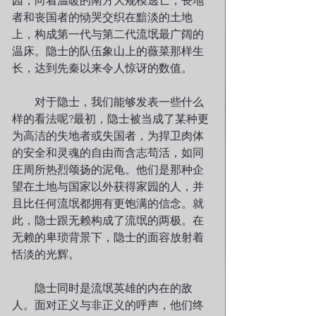
园，向着温暖的南方大规模逃亡，丧地
者和丧国者的恸哭交织在黯淡的土地
上，构成第一代与第二代流氓最广阔的
温床。隐士的队伍象山上的薇菜那样生
长，达到先秦以来令人惊讶的数值。
　　对于隐士，我们能够发表一些什么
样的看法呢?最初，隐士被当成了某种更
为高洁的失地者或失国者，为捍卫肉体
的安全和灵魂的自由而含志苟活，如同
庄周所热烈颂扬的泥龟。他们是那种企
望在土地与国家以外获得家园的人，并
且比任何流氓都拥有更饱满的信念。就
此，隐士跟无赖构成了流氓的两极。在
无赖的卑琐背景下，隐士的面容放射着
恬淡的光辉。
　　隐士同时是流氓英雄的内在的敌
人。面对正义与非正义的呼声，他们终