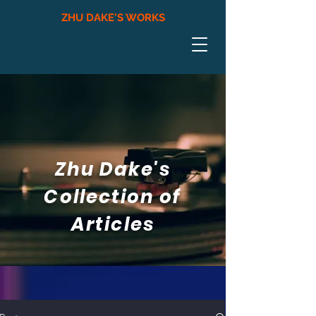
ZHU DAKE'S WORKS
Zhu Dake's
Collection of
Articles