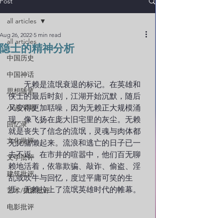
Post
all articles
Aug 26, 2022
5 min read
all articles
隐士的精神分析
中国历史
中国神话
        无赖是流氓衰退的标记。在英雄和
思想随笔
侠士的最后时刻，江湖开始沉默，随后
小说/诗歌
又变得更加聒噪，因为无赖正大规模涌
现，像飞扬在庞大旧宅里的灰尘。无赖
回忆录
就是丧失了信念的流氓，灵魂与肉体都
文化批评
无比慵懒起来。流浪和逃亡的日子已一
去不返。在市井的喧嚣中，他们百无聊
文学批评
赖地活着，依靠欺骗、敲诈、偷盗、淫
建筑批评
乱或吹牛与回忆，度过平庸可笑的生
涯。无赖拉上了流氓英雄时代的帷幕。
艺术/摄影批评
电影批评