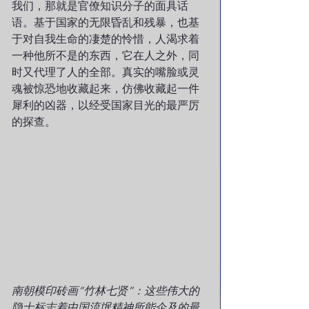
我们，那就是官僚知识分子的面具话
语。基于国家的无限昏乱和残暴，也基
于对自我生命的凄楚的怜惜，人渴求着
一种他所不是的东西，它在人之外，同
时又代理了人的全部。真实的嘴脸或灵
魂被惊恐地收藏起来，仿佛收藏起一件
犀利的凶器，以经受国家目光的最严厉
的探查。
南朝模印砖画“竹林七贤”：这些伟大的
隐士标志着中国流氓精神所能企及的最