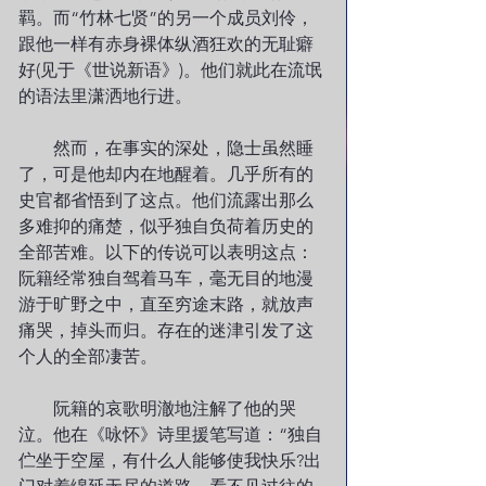
羁。而“竹林七贤”的另一个成员刘伶，
跟他一样有赤身裸体纵酒狂欢的无耻癖
好(见于《世说新语》)。他们就此在流氓
的语法里潇洒地行进。
　　然而，在事实的深处，隐士虽然睡
了，可是他却内在地醒着。几乎所有的
史官都省悟到了这点。他们流露出那么
多难抑的痛楚，似乎独自负荷着历史的
全部苦难。以下的传说可以表明这点：
阮籍经常独自驾着马车，毫无目的地漫
游于旷野之中，直至穷途末路，就放声
痛哭，掉头而归。存在的迷津引发了这
个人的全部凄苦。
　　阮籍的哀歌明澈地注解了他的哭
泣。他在《咏怀》诗里援笔写道：“独自
伫坐于空屋，有什么人能够使我快乐?出