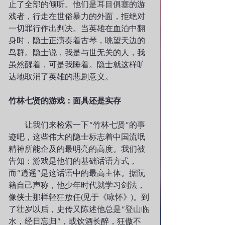
止了全部的倾听。他们是耳目俱塞的游
戏者，行走在世俗暴力的外面，拒绝对
一切罪行作出判决。当英雄在血泊中翻
身时，隐士正演奏着古琴，眺望天边的
鸟群。隐士说，我是与世无关的人，我
虽然醒着，可是我睡着。隐士就这样旷
达地取消了英雄的悲剧意义。
竹林七贤的游戏：面具还是实存
        让我们来检索一下“竹林七贤”的事
迹吧，这些伟大的隐士标志着中国流氓
精神所能企及的最明亮的高度。我们被
告知：游戏是他们的基础话语方式，
而“逍遥”是这话语中的最高主体。据阮
籍自己声称，他少年时代就学习剑法，
像侠士那样轻狂放任(见于《咏怀》)。到
了壮岁以后，史传又陈述他总是“登山临
水，经日忘归”，或饮酒长醉，狂傲不