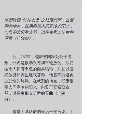
南朝砖画“竹林七贤”之嵇康局部：在就
刑的地点，嵇康眼望人间寒冷的阳光，
向监刑官索取古琴，以弹奏那支旷世的
琴曲《广陵散》。
　　公元262年，嵇康被国家处死于洛
阳，罪名是欲助叛逆和言论放荡。尽管
这个人拥有出色的面具话语，并且以游
戏放诞和养生练气著称，他竟不能避免
这悲怆的终局。在就刑的地点，嵇康眼
望人间寒冷的阳光，向监刑官索取古
琴，以弹奏那支旷世的琴曲《广陵
散》。
　　这是面具话语的最后一次言说。面