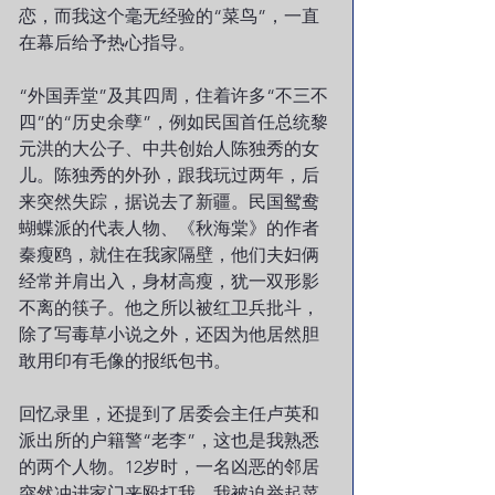
恋，而我这个毫无经验的“菜鸟”，一直
在幕后给予热心指导。
“外国弄堂”及其四周，住着许多“不三不
四”的“历史余孽”，例如民国首任总统黎
元洪的大公子、中共创始人陈独秀的女
儿。陈独秀的外孙，跟我玩过两年，后
来突然失踪，据说去了新疆。民国鸳鸯
蝴蝶派的代表人物、《秋海棠》的作者
秦瘦鸥，就住在我家隔壁，他们夫妇俩
经常并肩出入，身材高瘦，犹一双形影
不离的筷子。他之所以被红卫兵批斗，
除了写毒草小说之外，还因为他居然胆
敢用印有毛像的报纸包书。
回忆录里，还提到了居委会主任卢英和
派出所的户籍警“老李”，这也是我熟悉
的两个人物。12岁时，一名凶恶的邻居
突然冲进家门来殴打我，我被迫举起菜