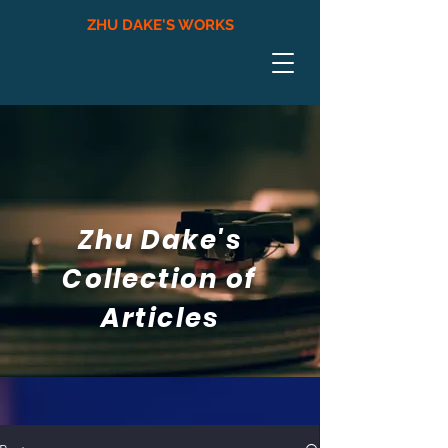
ZHU DAKE'S WORKS
Zhu Dake's
Collection of
Articles