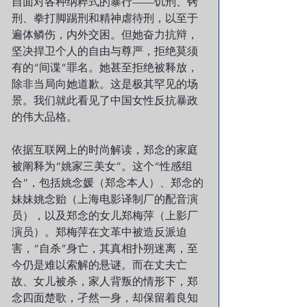
自面对各种纳粹式的暴行——饥刑、铐
刑、拳打脚踢刑和精神虐待刑，以至于
遍体鳞伤，内外交困。但她奋力抗辩，
坚决捍卫个人的自由与尊严，拒绝莫须
有的“间谍”罪名。她甚至拒绝被释放，
除非当局向她道歉。这是极其罕见的场
景。我们就此看见了中国女性反抗暴政
的伟大品格。
依据互联网上的时尚解读，郑念的家庭
被阐释为“姚家三美女”。这个“性感组
合”，包括姚念媛（郑念本人）、郑念的
妹妹姚念贻（上海电影译制厂的配音演
员），以及郑念的女儿郑梅萍（上影厂
演员）。郑梅萍在文革中被造反派迫
害，“自杀”身亡，其真相扑朔迷离，至
今仍是难以索解的悬谜。而在丈夫亡
故、女儿被杀，家人背叛的情形下，郑
念四面楚歌，孑然一身，却保留着良知