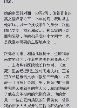
印象。
她的南面斜对面，63弄2号，住着著名的
英文翻译家方平，76年前后，我时常去
他家玩，以一个技校学生的身份，跟他
阔论文学、摄影和政治。郑念家的正对
面和隔壁，住的都是我的小学同学，也
是我童年玩耍的主要地点之一。
跟郑念同排、相隔几幢房子、也即我家
南窗的对面，住着中国胸外科奠基人之
一、上海胸科医院院长顾恺时。《生
死》里曾经提到过这对患难夫妇。王若
望在长篇报告文学《欲望三部曲》（发
表于《收获》杂志）里，把顾恺时当做
共和国苦难叙事的主人公，精细地描述
了他在文革期间的悲剧命运。他的女
儿，一位在云南插队的知青美女，曾跟
我的密友大头展开过短暂而狂热的姐弟