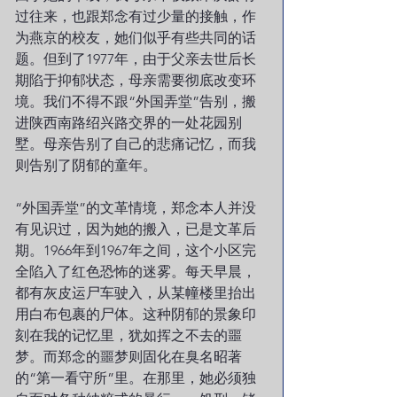
过往来，也跟郑念有过少量的接触，作
为燕京的校友，她们似乎有些共同的话
题。但到了1977年，由于父亲去世后长
期陷于抑郁状态，母亲需要彻底改变环
境。我们不得不跟“外国弄堂”告别，搬
进陕西南路绍兴路交界的一处花园别
墅。母亲告别了自己的悲痛记忆，而我
则告别了阴郁的童年。
“外国弄堂”的文革情境，郑念本人并没
有见识过，因为她的搬入，已是文革后
期。1966年到1967年之间，这个小区完
全陷入了红色恐怖的迷雾。每天早晨，
都有灰皮运尸车驶入，从某幢楼里抬出
用白布包裹的尸体。这种阴郁的景象印
刻在我的记忆里，犹如挥之不去的噩
梦。而郑念的噩梦则固化在臭名昭著
的“第一看守所”里。在那里，她必须独