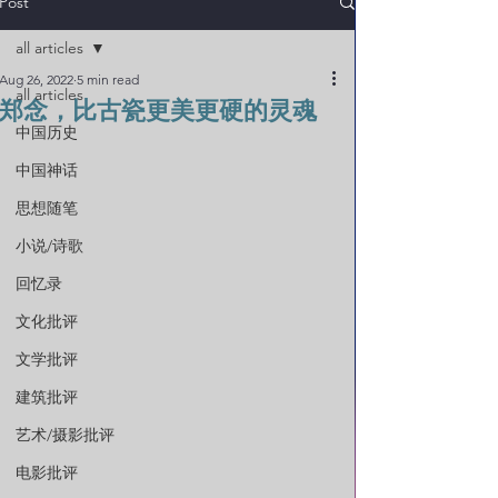
Post
all articles
Aug 26, 2022
5 min read
all articles
郑念，比古瓷更美更硬的灵魂
中国历史
中国神话
思想随笔
小说/诗歌
回忆录
文化批评
文学批评
建筑批评
艺术/摄影批评
电影批评