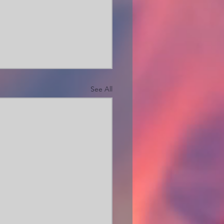
See All