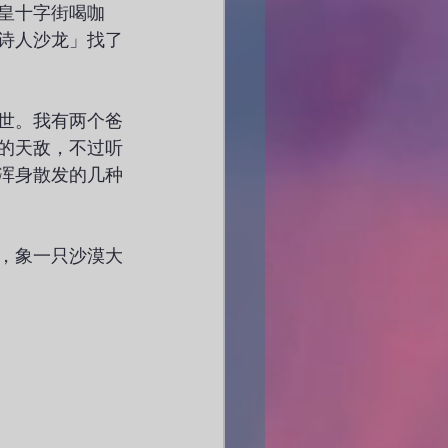
皇十字街喝咖
诗人沙龙」找了
世。我有两个爸
的天敌，不过听
浑身散发的几种
，象一只沙漠大