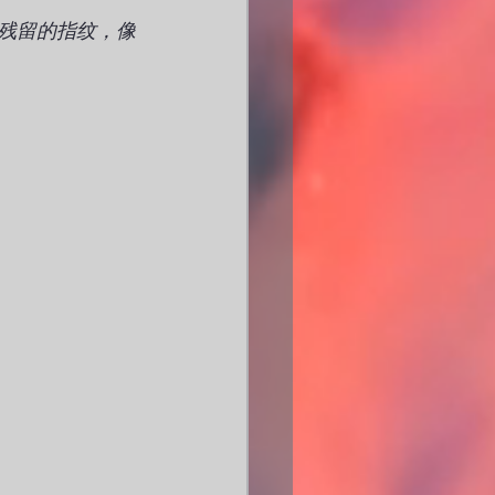
残留的指纹，像