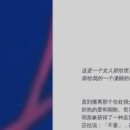
这是一个女人留给世
留给我的一个凄丽的
直到搬离那个住处很
炽热的爱和期盼。世
弱形象获得了一种反
莎拉说：「不要」，