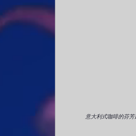
意大利式咖啡的芬芳