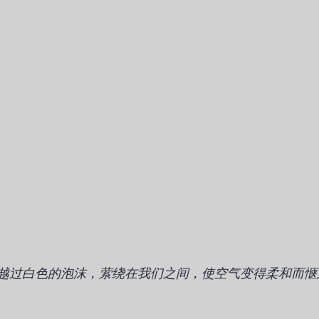
越过白色的泡沫，萦绕在我们之间，使空气变得柔和而惬