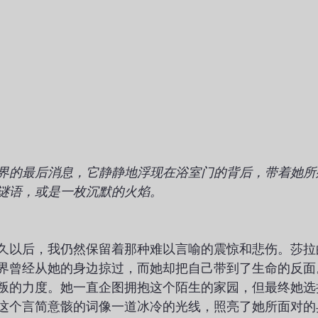
界的最后消息，它静静地浮现在浴室门的背后，带着她所
谜语，或是一枚沉默的火焰。
久以后，我仍然保留着那种难以言喻的震惊和悲伤。莎拉
界曾经从她的身边掠过，而她却把自己带到了生命的反面
叛的力度。她一直企图拥抱这个陌生的家园，但最终她选
这个言简意骸的词像一道冰冷的光线，照亮了她所面对的