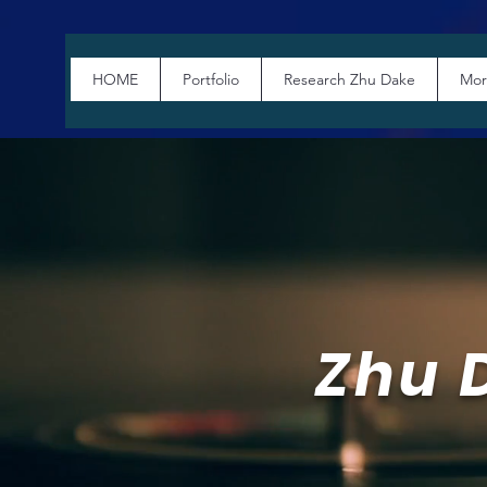
HOME
Portfolio
Research Zhu Dake
Mor
Zhu 