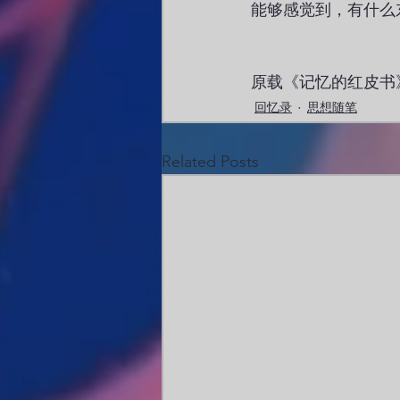
能够感觉到，有什么
回忆录
思想随笔
Related Posts