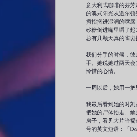
意大利式咖啡的芬芳
的澳式阳光从道尔顿
拇指搁进湿润的嘴唇
砂糖倒进嘴里嚼了起
总有几颗天真的雀斑
我们分手的时候，彼
手。她说她过两天会
怜惜的心情。
一周以后，她用一把
我最后看到她的时刻
把她的尸体抬走。她
房子，看见大片暗褐
号的英文短语：「Don