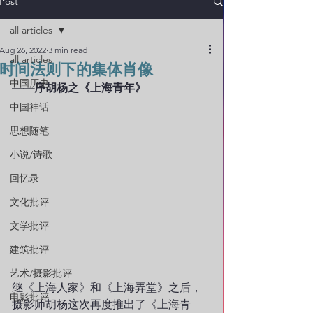
Post
all articles
Aug 26, 2022
3 min read
all articles
时间法则下的集体肖像
中国历史
——序胡杨之《上海青年》
中国神话
思想随笔
小说/诗歌
回忆录
文化批评
文学批评
建筑批评
艺术/摄影批评
继《上海人家》和《上海弄堂》之后，
电影批评
摄影师胡杨这次再度推出了《上海青