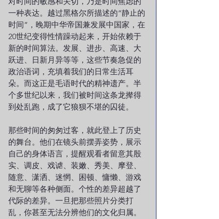
对时间的敏感和关切，乃是时间焦虑的
一种表达。越过黑格尔所描述的“静止的
时间”，晚期中华帝国兼发展中国家，在
20世纪变得性情躁动起来，开始依赖于
新的时间算法。发展、进步、高速、大
跃进、日新月异等等，这些节奏急促的
政治语词，充填着我们的日常生活耳
朵。而这正是毛语时代的精神遗产。半
个多世纪以来，我们被时间这条龙撵得
到处乱跑，成了它狼狈不堪的囚徒。
那些时间的匆匆过客，就此登上了历史
的舞台。他们在镜头前摆弄姿势，展示
自己的身体语言，提醒观看者留意其殷
实、调皮、戏谑、装嫩、秀美、摩登、
随意、潇洒、迷惘、困顿、慵懒、游戏
和无聊等各种侧面。个性的差异超越了
代际的差异。一旦把那些照片分类打
乱，你甚至无法分辨他们的文化归属。