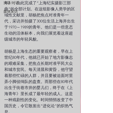
演讲/对话
年》，由此完成了“上海纪实摄影三部
曲”的全部计划。在这组影像人类学的区
媒体采访
域性文献里，胡杨把焦点对准青年一
代，采访并拍摄了300位生活上海并出生
于1970～1989的青年。他们是一些意态
生动的活体标本，向我们展览着这座超
级城市的年轻风貌。
胡杨是上海生态的重要观察者，早在上
世纪80年代，他就已开始了地方影像志
的艰难采集，把焦点长期对准平民大众
和城市贫民。每天清晨和黄昏，他守望
着那些忙碌的人群，并且要被迫面对里
弄小脚侦缉队的盘查。而那些在80年代
出生于街巷市井的婴儿们，终于在《上
海青年》里长成了最年轻的成人。这是
一种戏剧性的变化。时间悄悄改变了中
国历史，令它散发出“进化论”的炽热气
息。