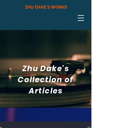
ZHU DAKE'S WORKS
Zhu Dake's
Collection of
Articles