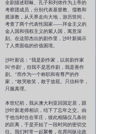
全剧描述耶稣、孔子和列侬作为上帝的
考察团成员，分别代表基督教、儒教和
摇滚教，从天界走向大地，游历世间，
考查了两个代表性国家——拜金主义的
金人国和强权主义的紫人国，寓意深
刻。在这部杰出的剧作里，沙叶新揭示
了人类面临的价值困境。
沙叶新说：“我是剧作家，以前剧作家
叫‘作剧’，但我不是恶作剧，我是善作
剧。”而作为一个称职和有尊严的作
家，“敢哭敢笑，敢于放屁。只信科学，
只服真理。
本世纪初，我从澳大利亚回国定居，跟
沙叶新老师相识，结下了忘年之交。由
于他当时住在莘庄，彼此相隔仅几条街
的距离，于是开始了一段时间的密切交
往。我们时常一起聚餐，在席间纵论政