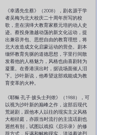
《幸遇先生蔡》（2008），剧名源于学
者吴梅为北大校庆二十周年所写的校
歌，意在演绎大教育家蔡元培的动人史
迹。蔡投身激越动荡的新文化运动，提
出兼容并包、思想自由的教育理想，将
北大改造成文化启蒙运动的营垒。剧本
缅怀教育先驱的道德思想，字里行间散
发着他的人格魅力，风格也由喜剧转为
凝重。在香港演出时，据说场面催人泪
下。沙叶新说，他希望这部戏能成为教
育变革的火种。
《耶稣·孔子·披头士列侬》（1988），可
以视为沙叶新的巅峰之作，这部后现代
荒诞剧，跟他本人以往的现实主义风格
大相径庭，亦跟当时流行的主流话剧也
迥然有别，试图以戏拟《启示录》的修
辞方式，反讽和解构现实，洋溢着浓烈