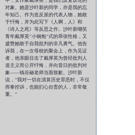
中，女作家戴厚英，是我们反复议论的
对象。她是沙叶新的同学，亦是我的忘
年知己。作为造反派的代表人物，她敢
于忏悔，并为此写下《人啊，人》和
《诗人之死》等反思之作。沙叶新嘲笑
青年戴厚英“小钢炮”式的乖张性格，又
盛赞她敢于自我批判的非凡勇气。他告
诉我，在一次母校的聚会上，作为见证
者，他亲眼目击了戴厚英为曾经批判人
道主义而公开忏悔，并向昔日的批判对
象——钱谷融老师当面致歉。沙叶新
说，“我对一切在清算历史罪恶时，不仅
挥拳控诉，也能扪心自责的人，非常敬
重。”