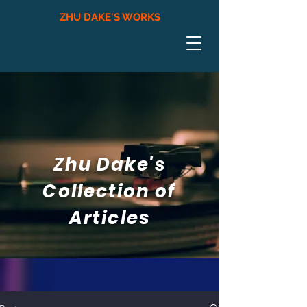
ZHU DAKE'S WORKS
Zhu Dake's
Collection of
Articles