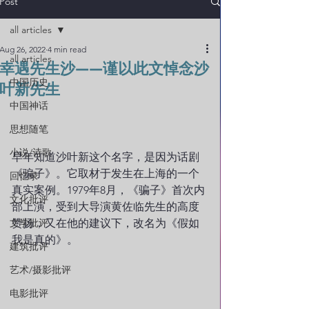
Post
all articles
Aug 26, 2022
4 min read
all articles
幸遇先生沙——谨以此文悼念沙
中国历史
叶新先生
中国神话
思想随笔
小说/诗歌
早年知道沙叶新这个名字，是因为话剧
《骗子》。它取材于发生在上海的一个
回忆录
真实案例。1979年8月，《骗子》首次内
文化批评
部上演，受到大导演黄佐临先生的高度
文学批评
赞扬，又在他的建议下，改名为《假如
我是真的》。
建筑批评
艺术/摄影批评
电影批评