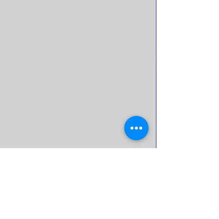
沙叶新撰写剧本的音乐剧《邓丽君》在
港台及东南亚华人社会巡演，引发轰动
我们的最后一次见面，是去年元旦，在