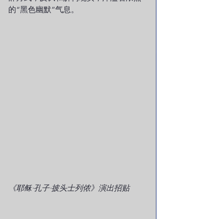
的“黑色幽默”气息。
《耶稣·孔子·披头士列侬》演出招贴