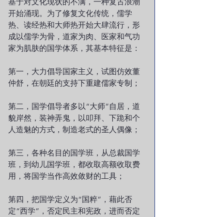
基于对文化现状的不满，一种复古浪潮
开始涌现。为了修复文化传统，儒学
热、读经热和大师热开始大肆流行，形
成以儒学为骨，道家为肉、医家和气功
家为肌肤的国学体系，其基本特征是：
第一，大力倡导国家主义，试图仿效董
仲舒，在朝廷的支持下重建儒家专制；
第二，国学倡导者多以“大师”自居，道
貌岸然，装神弄鬼，以叩拜、下跪和个
人造魅的方式，制造老式的圣人偶像；
第三，各种名目的国学班，从总裁国学
班，到幼儿国学班，都收取高额收取费
用，将国学当作高效敛财的工具；
第四，把国学定义为“国粹”，藉此否
定“西学”，否定民主和宪政，进而否定