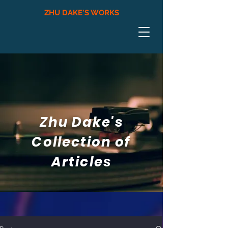
ZHU DAKE'S WORKS
Zhu Dake's
Collection of
Articles