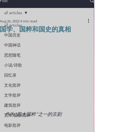
Post
all articles
Aug 26, 2022
4 min read
all articles
国学、国粹和国史的真相
中国历史
中国神话
思想随笔
小说/诗歌
回忆录
文化批评
文学批评
建筑批评
作为“四大国粹“之一的京剧
艺术/摄影批评
电影批评