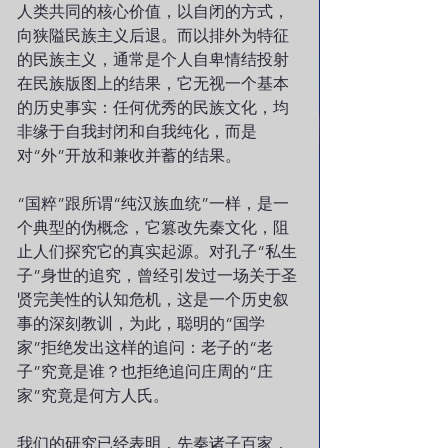
人类共同的核心价值，以自闭的方式，
向狭隘民族主义后退。而以排外为特征
的民族主义，通常是个人自卑情结投射
在民族版图上的结果，它无视一个基本
的历史事实：任何优秀的民族文化，均
非缘于自我封闭和自我纯化，而是
对“外”开放和兼收并蓄的结果。
“国粹”跟所谓“纯汉族血统”一样，是一
个典型的伪概念，它篡改先秦文化，阻
止人们探究它的真实起源。对孔子“私生
子”身世的追究，曾经引发过一场关于圣
贤完美性的认知危机，这是一个历史叙
事的深刻教训，为此，聪明的“国学
家”拒绝发出这样的追问：老子的“老
子”究竟是谁？也拒绝追问庄周的“庄
家”究竟是何方人氏。
我们的研究已经表明，先秦诸子百家，