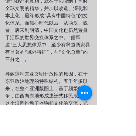
谓“国粹”的真相，就在于它吸纳了当时
全球文明的精华，并加以改造、深化和
本土化，最终形成“具有中国特色”的文
化体系。而轴心时代以后，从两汉、魏
晋、唐宋到明清，中国文化也仍然置身
于活跃的世界交换体系之中。“儒释
道”三大思想体系中，至少有释道两家具
有显著的“域外特征”，占“文化总量”的
三分之二。
导致这种东亚文明开放性的原因，在于
东亚政治地理的特殊结构。五千年多以
来，在整个亚洲版图上，基于频繁的战
争，由西向东地形成逃迁式移民浪潮，
这个浪潮推动了器物和文化的交流，尤
其是推动了先进的西亚（西南亚、南
亚）文化向东部的流动、传播和植入。
这个前赴后继的移民浪潮，受到太平洋
的严重阻拦，只能像“泥沙”一样减速、