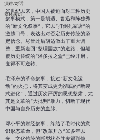
演讲/对话
20世纪以来，中国人被迫面对三种历史
媒体采访
叙事模式，第一是胡适、鲁迅和陈独秀
的“新文化叙事”，它以“打倒孔家店”的
激越口号，表达出对否定历史传统的坚
定信念。尽管此后胡适做出了重大调
整，重新走回“整理国故”的道路，但颠
覆历史传统的“潘多拉之盒”已经开启，
变得不可逆转。    
毛泽东的革命叙事，接过“新文化运
动”的火把，将其变成更为彻底的“断裂
式进化”，通过历次严厉的思想整肃，尤
其是文革的“大批判”暴力，切断了现代
中国与自身历史的血脉。
邓小平的财经叙事，终结了毛时代的意
识形态革命，但“改革开放”30多年以
来，文化传统的断裂状态并未得到修