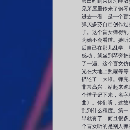
演出时到莱茵河畔散
见茅屋里传来了钢琴
进去一看，是一个盲
弹贝多芬自己创作过
子。这个盲女弹得乱
为她不会看谱。她听
后自己在那儿乱学。
感动，就坐到琴旁把
了一遍。这个盲女仿
光在大地上照耀等等
描述了一大堆。弹完
非常高兴，站起来跑
个谱子记下来，名字
曲》。你们听，这故
乱到什么程度。第一
早就有了，而且很多
个盲女听的是别人弹