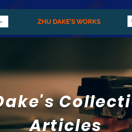
ZHU DAKE'S WORKS
e
Dake's Collecti
Articles