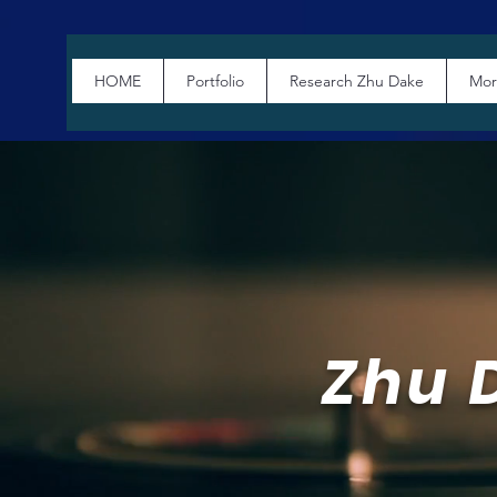
HOME
Portfolio
Research Zhu Dake
Mor
Zhu 