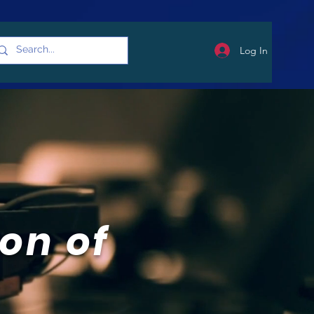
Log In
on of