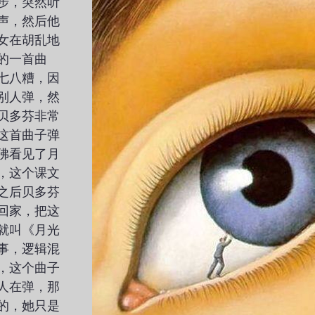
步，突然听
声，然后他
女在胡乱地
的一首曲
七八糟，因
别人弹，然
贝多芬非常
这首曲子弹
佛看见了月
，这个课文
之后贝多芬
回家，把这
就叫《月光
事，逻辑混
，这个曲子
人在弹，那
的，她只是