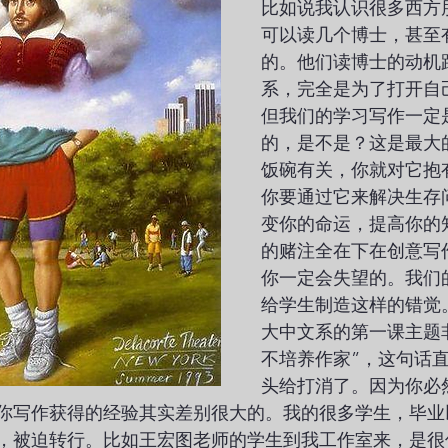
比如说我认识很多西方
可以读几个博士，甚至
的。他们读博士的动机
系，完全是为了打开自
但我们的学习写作一定
的，是不是？这是最大
饭碗有关，你就对它抱
你要通过它来解决生存
变你的命运，提高你的
的赌注全在下在创意写
你一定会失望的。我们
给学生制造这样的错觉
大中文系的第一课主题
不培养作家”，这句话
头给打消了。因为你必
你写作获得的经验其实差别很大的。我的很多学生，毕业
，被迫转行。比如王宏图老师的学生到我工作室来，是很