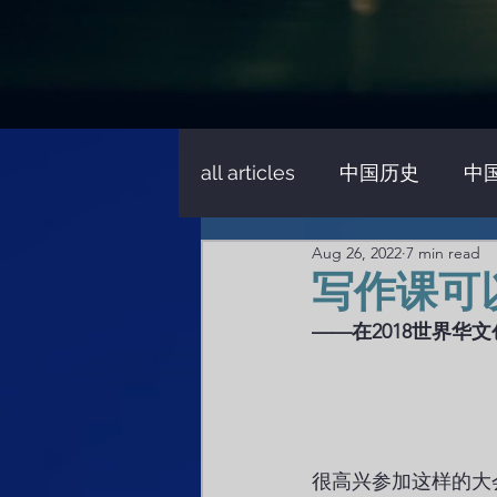
all articles
中国历史
中
Aug 26, 2022
7 min read
文化批评
文学批评
写作课可
——在2018世界华
演讲/对话
媒体采访
很高兴参加这样的大