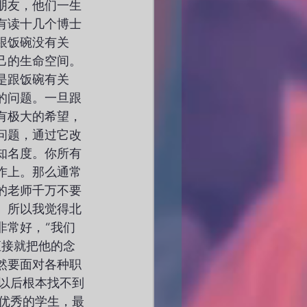
朋友，他们一生
有读十几个博士
跟饭碗没有关
己的生命空间。
是跟饭碗有关
的问题。一旦跟
有极大的希望，
问题，通过它改
知名度。你所有
作上。那么通常
的老师千万不要
。所以我觉得北
非常好，“我们
直接就把他的念
然要面对各种职
以后根本找不到
优秀的学生，最