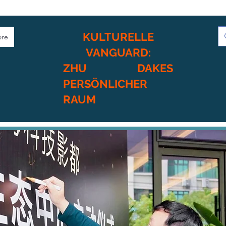
KULTURELLE
re
VANGUARD:
ZHU DAKES
PERSÖNLICHER
RAUM