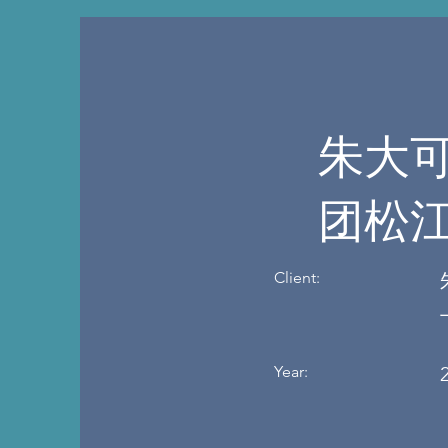
朱大
团松
Client:
Year: